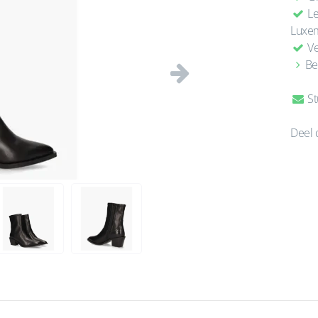
Le
Luxe
Ve
Be
Volgende
St
Deel 