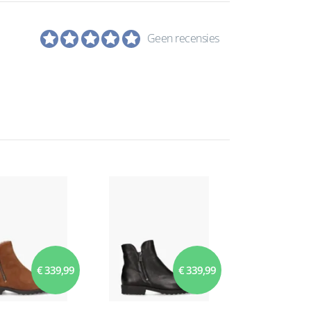
Geen recensies
€ 339,99
€ 339,99