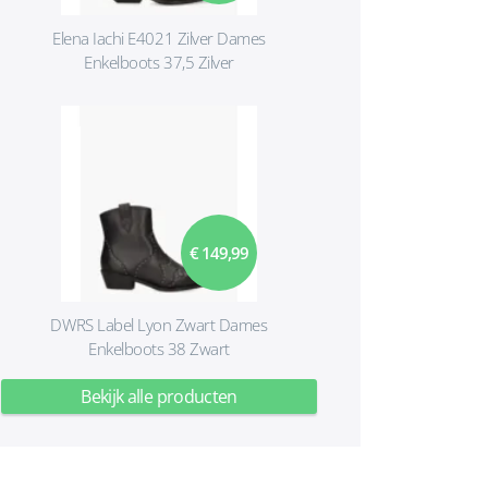
Elena Iachi E4021 Zilver Dames
Enkelboots 37,5 Zilver
€ 149,99
DWRS Label Lyon Zwart Dames
Enkelboots 38 Zwart
Bekijk alle producten