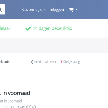
Kies een regio
Inloggen
delaar
14 dagen bedenktijd
sboots
❮
Verder winkelen
?
Stel je vraag
t in voorraad
et in voorraad
atis leveren vanaf € 40