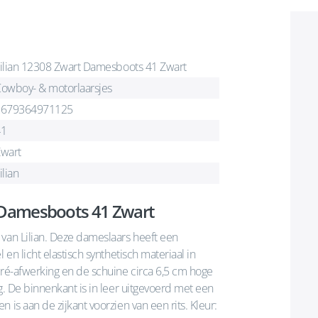
ilian 12308 Zwart Damesboots 41 Zwart
owboy- & motorlaarsjes
2679364971125
41
wart
ilian
t Damesboots 41 Zwart
 van Lilian. Deze dameslaars heeft een
 en licht elastisch synthetisch materiaal in
rré-afwerking en de schuine circa 6,5 cm hoge
g. De binnenkant is in leer uitgevoerd met een
 is aan de zijkant voorzien van een rits. Kleur: