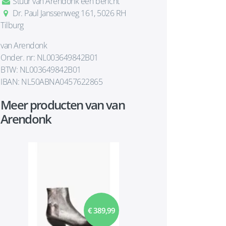
Stuur van Arendonk een bericht
Dr. Paul Janssenweg 161, 5026 RH
Tilburg
van Arendonk
Onder. nr: NL003649842B01
BTW: NL003649842B01
IBAN: NL50ABNA0457622865
Meer producten van van
Arendonk
€ 389,99