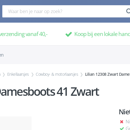
verzending vanaf 40,-
Koop bij een lokale han
en
n
Enkellaarsjes
Cowboy- & motorlaarsjes
Lilian 12308 Zwart Dame
 Damesboots 41 Zwart
Nie
Ni
Gr