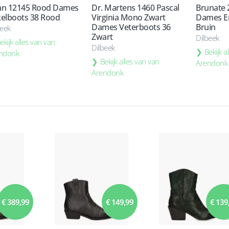
ian 12145 Rood Dames
Dr. Martens 1460 Pascal
Brunate 
elboots 38 Rood
Virginia Mono Zwart
Dames E
Dames Veterboots 36
Bruin
beek
Zwart
Dilbeek
ekijk alles van van
Dilbeek
Bekijk a
ndonk
Bekijk alles van van
Arendonk
Arendonk
€ 389,99
€ 149,99
€ 139