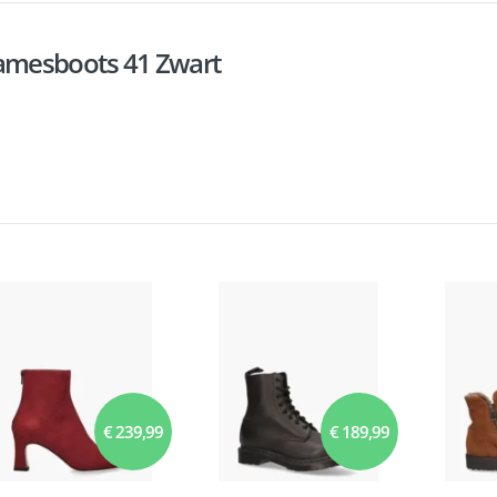
Damesboots 41 Zwart
€ 239,99
€ 189,99