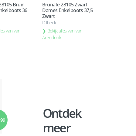
28105 Bruin
Brunate 28105 Zwart
nkelboots 36
Dames Enkelboots 37,5
Zwart
Dilbeek
lles van van
Bekijk alles van van
Arendonk
Ontdek
,99
meer