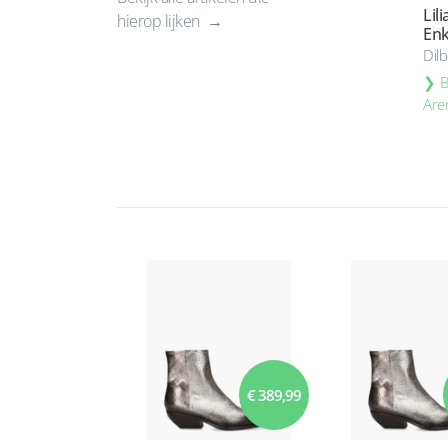
Lil
hierop lijken
Enk
Dil
B
Are
€ 389,99