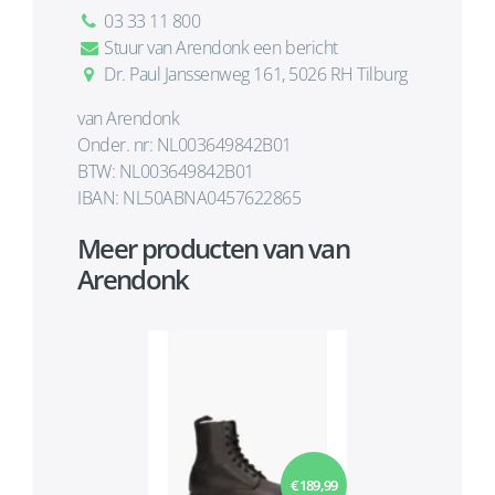
03 33 11 800
Stuur van Arendonk een bericht
Dr. Paul Janssenweg 161, 5026 RH Tilburg
van Arendonk
Onder. nr: NL003649842B01
BTW: NL003649842B01
IBAN: NL50ABNA0457622865
Meer producten van van
Arendonk
€ 189,99