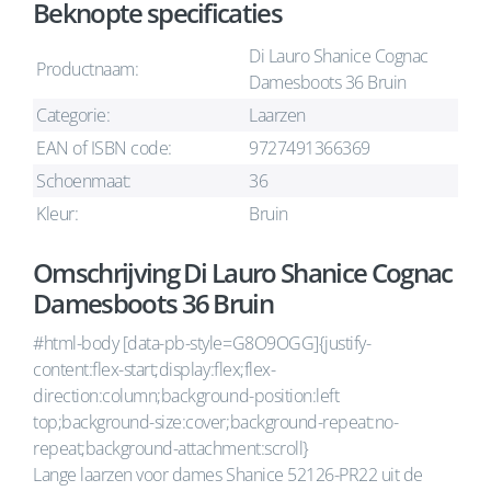
Beknopte specificaties
Di Lauro Shanice Cognac
Productnaam:
Damesboots 36 Bruin
Categorie:
Laarzen
EAN of ISBN code:
9727491366369
Schoenmaat:
36
Kleur:
Bruin
Omschrijving Di Lauro Shanice Cognac
Damesboots 36 Bruin
#html-body [data-pb-style=G8O9OGG]{justify-
content:flex-start;display:flex;flex-
direction:column;background-position:left
top;background-size:cover;background-repeat:no-
repeat;background-attachment:scroll}
Lange laarzen voor dames Shanice 52126-PR22 uit de