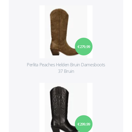
€ 279,99
Perlita Peaches Helden Bruin Damesboots
37 Bruin
€ 299,99