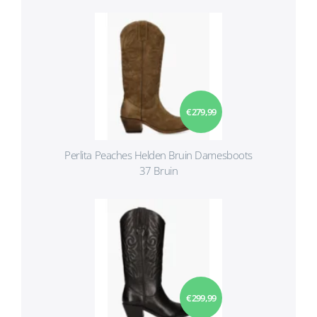
€ 279,99
Perlita Peaches Helden Bruin Damesboots
37 Bruin
€ 299,99