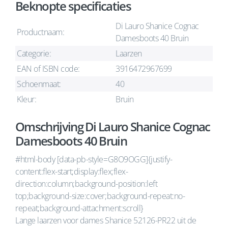
Beknopte specificaties
Di Lauro Shanice Cognac
Productnaam:
Damesboots 40 Bruin
Categorie:
Laarzen
EAN of ISBN code:
3916472967699
Schoenmaat:
40
Kleur:
Bruin
Omschrijving Di Lauro Shanice Cognac
Damesboots 40 Bruin
#html-body [data-pb-style=G8O9OGG]{justify-
content:flex-start;display:flex;flex-
direction:column;background-position:left
top;background-size:cover;background-repeat:no-
repeat;background-attachment:scroll}
Lange laarzen voor dames Shanice 52126-PR22 uit de