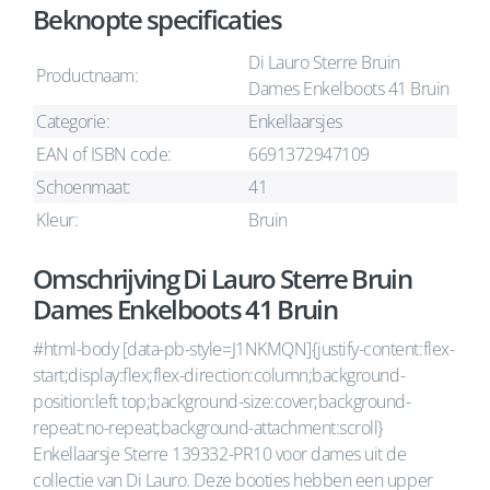
Beknopte specificaties
Di Lauro Sterre Bruin
Productnaam:
Dames Enkelboots 41 Bruin
Categorie:
Enkellaarsjes
EAN of ISBN code:
6691372947109
Schoenmaat:
41
Kleur:
Bruin
Omschrijving Di Lauro Sterre Bruin
Dames Enkelboots 41 Bruin
#html-body [data-pb-style=J1NKMQN]{justify-content:flex-
start;display:flex;flex-direction:column;background-
position:left top;background-size:cover;background-
repeat:no-repeat;background-attachment:scroll}
Enkellaarsje Sterre 139332-PR10 voor dames uit de
collectie van Di Lauro. Deze booties hebben een upper