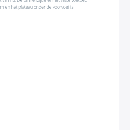
ht van nu. De binnenzijde en het vaste voetbed
cm en het plateau onder de voorvoet is