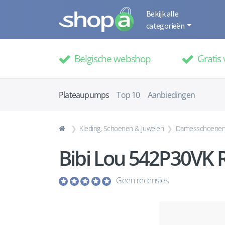
Bekijk alle
categorieën
Belgische webshop
Gratis 
Plateaupumps
Top 10
Aanbiedingen
Kleding, Schoenen & Juwelen
Damesschoene
Bibi Lou 542P30VK 
Geen recensies