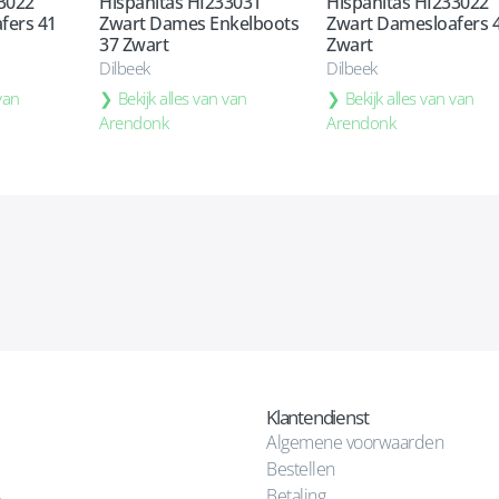
33022
Hispanitas HI233031
Hispanitas HI233022
fers 41
Zwart Dames Enkelboots
Zwart Damesloafers 
37 Zwart
Zwart
Dilbeek
Dilbeek
 van
Bekijk alles van van
Bekijk alles van van
Arendonk
Arendonk
Klantendienst
Algemene voorwaarden
Bestellen
Betaling