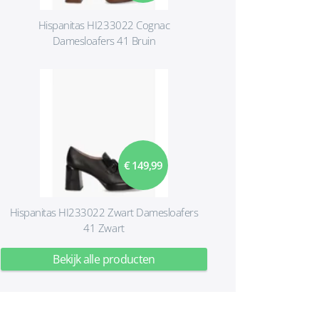
Hispanitas HI233022 Cognac
Damesloafers 41 Bruin
€ 149,99
Hispanitas HI233022 Zwart Damesloafers
41 Zwart
Bekijk alle producten