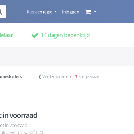
Kies een regio
Inloggen
delaar
14 dagen bedenktijd
amesloafers
❮
Verder winkelen
?
Stel je vraag
t in voorraad
et in voorraad
atis leveren vanaf € 40