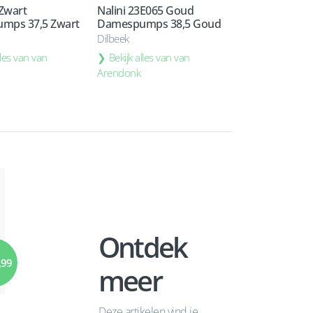
 Zwart
Nalini 23E065 Goud
mps 37,5 Zwart
Damespumps 38,5 Goud
Dilbeek
lles van van
Bekijk alles van van
Arendonk
Ontdek
,99
meer
Deze artikelen vind je