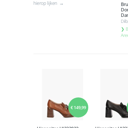
hierop lijken
Bru
Do
Da
Dil
B
Are
€ 149,99