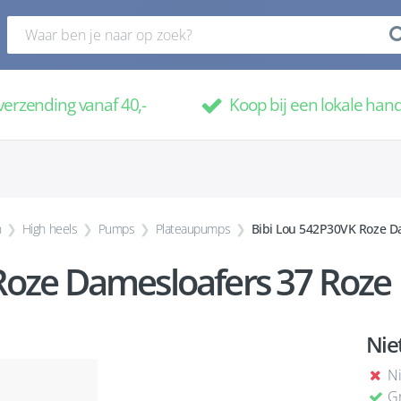
verzending vanaf 40,-
Koop bij een lokale han
n
High heels
Pumps
Plateaupumps
Bibi Lou 542P30VK Roze D
Roze Damesloafers 37 Roze
Nie
Ni
Gr