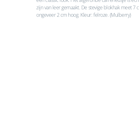
een classic look. Het afgeronde carréneusje is ec
zijn van leer gemaakt. De stevige blokhak meet 7 
ongeveer 2 cm hoog. Kleur: felroze. (Mulberry)