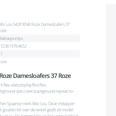
ibi Lou 542P30VK Roze Damesloafers 37
Roze
Plateaupumps
9723619764652
37
Roze
 Roze Damesloafers 37 Roze
flex-start;display:flex;flex-
ackground-size:cover;background-repeat:no-
 het Spaanse merk Bibi Lou. Deze instapper
t gouden bit over de wreef geeft dit model