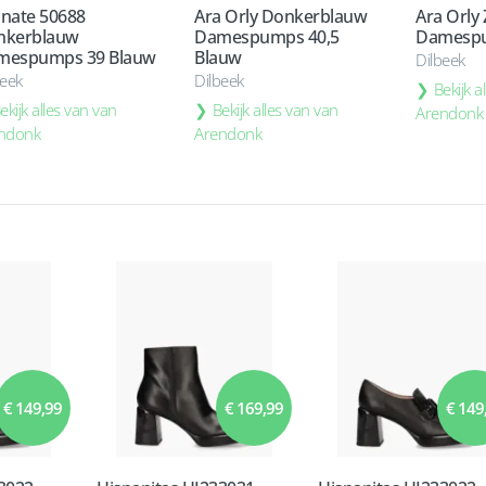
nate 50688
Ara Orly Donkerblauw
Ara Orly
nkerblauw
Damespumps 40,5
Damespu
mespumps 39 Blauw
Blauw
Dilbeek
beek
Dilbeek
Bekijk a
ekijk alles van van
Bekijk alles van van
Arendonk
ndonk
Arendonk
€ 149,99
€ 169,99
€ 149