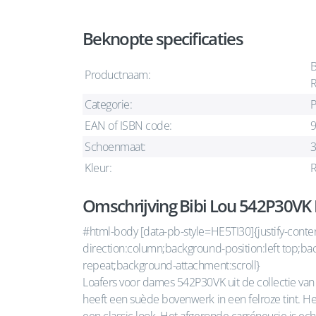
Beknopte specificaties
B
Productnaam:
Categorie:
EAN of ISBN code:
Schoenmaat:
Kleur:
Omschrijving Bibi Lou 542P30VK
#html-body [data-pb-style=HE5TI30]{justify-content:
direction:column;background-position:left top;b
repeat;background-attachment:scroll}
Loafers voor dames 542P30VK uit de collectie van
heeft een suède bovenwerk in een felroze tint. He