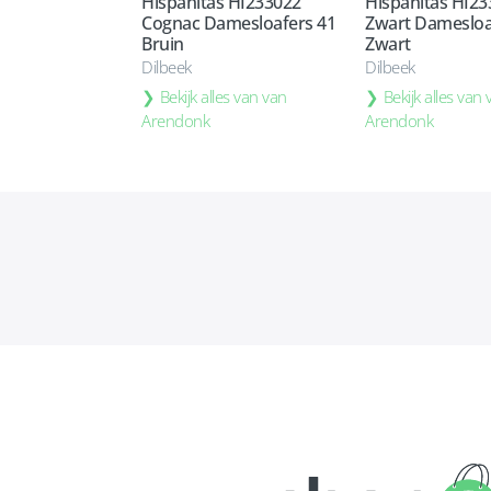
Hispanitas HI233022
Hispanitas HI2
Cognac Damesloafers 41
Zwart Damesloa
Bruin
Zwart
Dilbeek
Dilbeek
Bekijk alles van van
Bekijk alles van
Arendonk
Arendonk