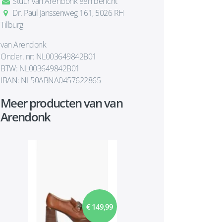
Stuur van Arendonk een bericht
Dr. Paul Janssenweg 161, 5026 RH
Tilburg
van Arendonk
Onder. nr: NL003649842B01
BTW: NL003649842B01
IBAN: NL50ABNA0457622865
Meer producten van van
Arendonk
€ 149,99