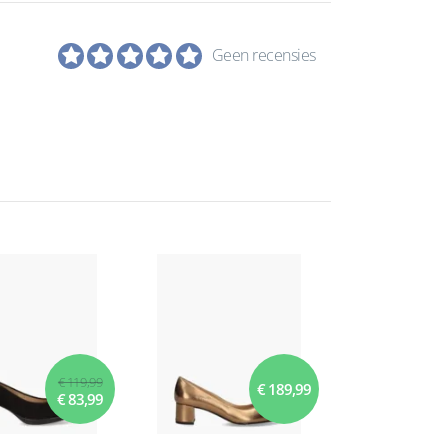
Geen recensies
€ 119,99
€ 189,99
€ 83,99