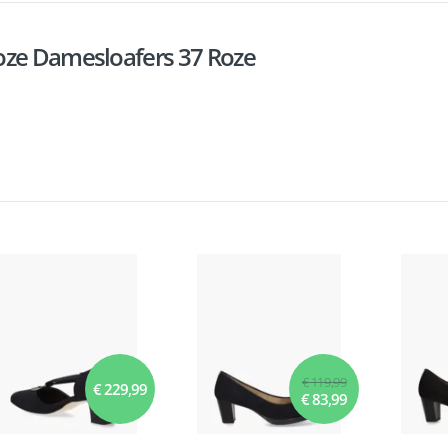
oze Damesloafers 37 Roze
€ 119,99
€ 229,99
€ 83,99