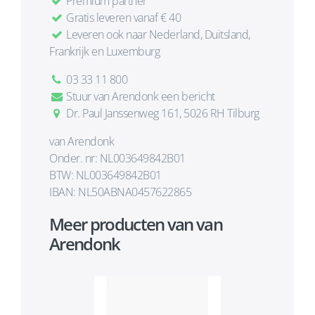
Premium partner
Gratis leveren vanaf € 40
Leveren ook naar Nederland, Duitsland,
Frankrijk en Luxemburg
03 33 11 800
Stuur van Arendonk een bericht
Dr. Paul Janssenweg 161, 5026 RH Tilburg
van Arendonk
Onder. nr: NL003649842B01
BTW: NL003649842B01
IBAN: NL50ABNA0457622865
Meer producten van van
Arendonk