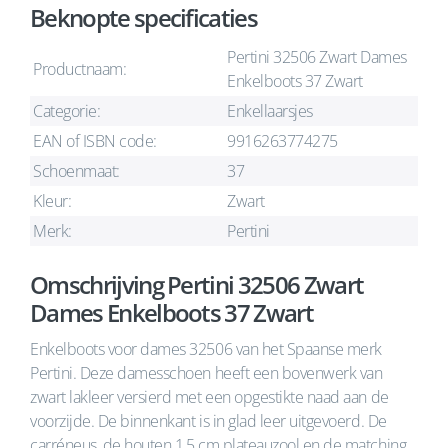
Beknopte specificaties
Pertini 32506 Zwart Dames
Productnaam:
Enkelboots 37 Zwart
Categorie:
Enkellaarsjes
EAN of ISBN code:
9916263774275
Schoenmaat:
37
Kleur:
Zwart
Merk:
Pertini
Omschrijving Pertini 32506 Zwart
Dames Enkelboots 37 Zwart
Enkelboots voor dames 32506 van het Spaanse merk
Pertini. Deze damesschoen heeft een bovenwerk van
zwart lakleer versierd met een opgestikte naad aan de
voorzijde. De binnenkant is in glad leer uitgevoerd. De
carréneus, de houten 1,5 cm plateauzool en de matching