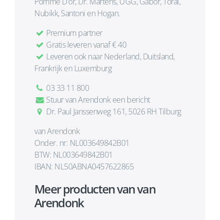
Pomme D'or, Dr. Martens, UGG, Gabor, Toral,
Nubikk, Santoni en Hogan.
Premium partner
Gratis leveren vanaf € 40
Leveren ook naar Nederland, Duitsland,
Frankrijk en Luxemburg
03 33 11 800
Stuur van Arendonk een bericht
Dr. Paul Janssenweg 161, 5026 RH Tilburg
van Arendonk
Onder. nr: NL003649842B01
BTW: NL003649842B01
IBAN: NL50ABNA0457622865
Meer producten van van
Arendonk