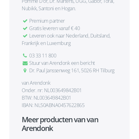
Pomme D'or, Dr. Martens, UGG, Gabor, Toral,
Nubikk, Santoni en Hogan.
Premium partner
Gratis leveren vanaf € 40
Leveren ook naar Nederland, Duitsland,
Frankrijk en Luxemburg
03 33 11 800
Stuur van Arendonk een bericht
Dr. Paul Janssenweg 161, 5026 RH Tilburg
van Arendonk
Onder. nr: NL003649842B01
BTW: NL003649842B01
IBAN: NL50ABNA0457622865
Meer producten van van
Arendonk