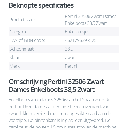
Beknopte specificaties
Pertini 32506 Zwart Dames
Productnaam:
Enkelboots 38,5 Zwart
Categorie:
Enkellaarsjes
EAN of ISBN code:
4621796397525
Schoenmaat:
38,5
Kleur:
Zwart
Merk:
Pertini
Omschrijving Pertini 32506 Zwart
Dames Enkelboots 38,5 Zwart
Enkelboots voor dames 32506 van het Spaanse merk
Pertini. Deze damesschoen heeft een bovenwerk van
zwart lakleer versierd met een opgestikte naad aan de
voorzijde. De binnenkant is in glad leer uitgevoerd. De
carréneus, de houten 1,5 cm plateauzool en de matching