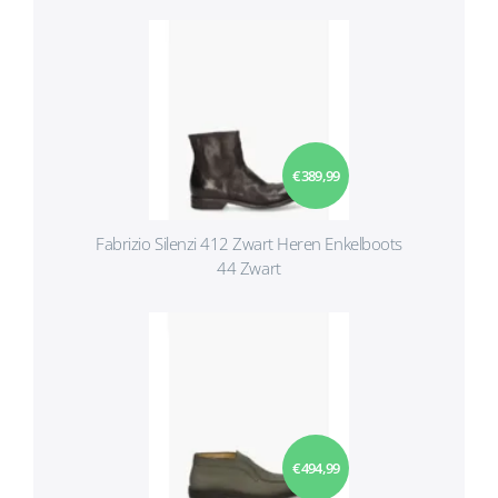
€ 389,99
Fabrizio Silenzi 412 Zwart Heren Enkelboots
44 Zwart
€ 494,99