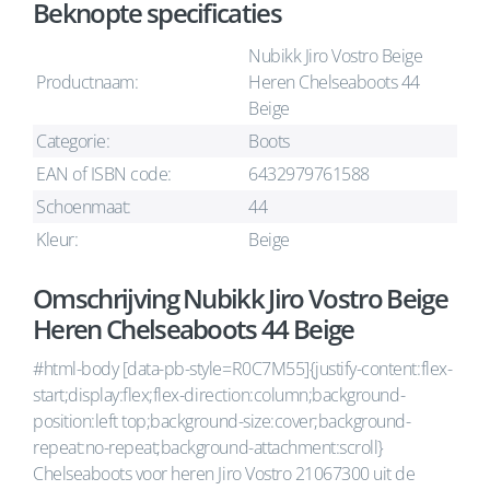
Beknopte specificaties
Nubikk Jiro Vostro Beige
Productnaam:
Heren Chelseaboots 44
Beige
Categorie:
Boots
EAN of ISBN code:
6432979761588
Schoenmaat:
44
Kleur:
Beige
Omschrijving Nubikk Jiro Vostro Beige
Heren Chelseaboots 44 Beige
#html-body [data-pb-style=R0C7M55]{justify-content:flex-
start;display:flex;flex-direction:column;background-
position:left top;background-size:cover;background-
repeat:no-repeat;background-attachment:scroll}
Chelseaboots voor heren Jiro Vostro 21067300 uit de