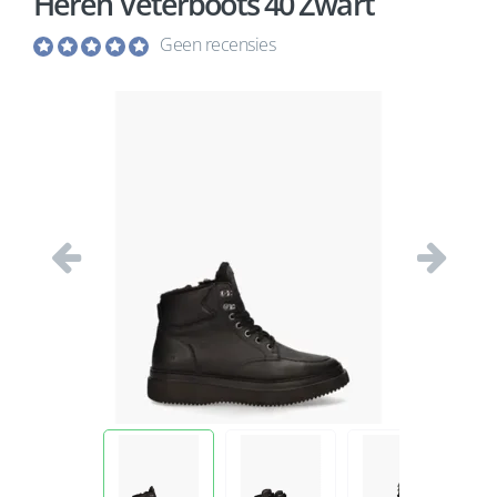
Heren Veterboots 40 Zwart
Geen recensies
Vorige
Volgend