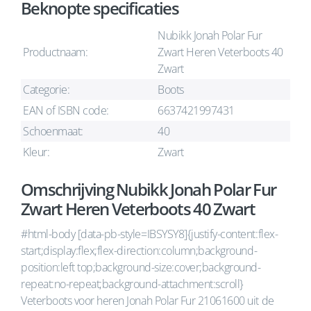
Beknopte specificaties
Nubikk Jonah Polar Fur
Productnaam:
Zwart Heren Veterboots 40
Zwart
Categorie:
Boots
EAN of ISBN code:
6637421997431
Schoenmaat:
40
Kleur:
Zwart
Omschrijving Nubikk Jonah Polar Fur
Zwart Heren Veterboots 40 Zwart
#html-body [data-pb-style=IBSYSY8]{justify-content:flex-
start;display:flex;flex-direction:column;background-
position:left top;background-size:cover;background-
repeat:no-repeat;background-attachment:scroll}
Veterboots voor heren Jonah Polar Fur 21061600 uit de