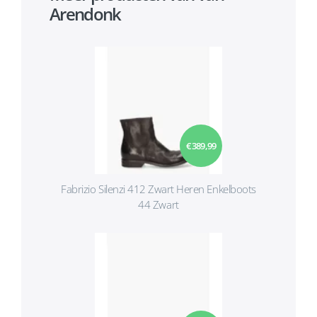
Arendonk
€ 389,99
Fabrizio Silenzi 412 Zwart Heren Enkelboots
44 Zwart