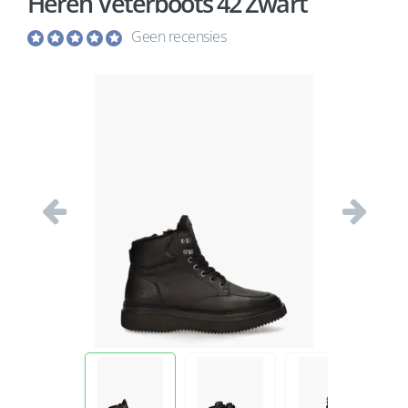
Heren Veterboots 42 Zwart
Geen recensies
Vorige
Volgend