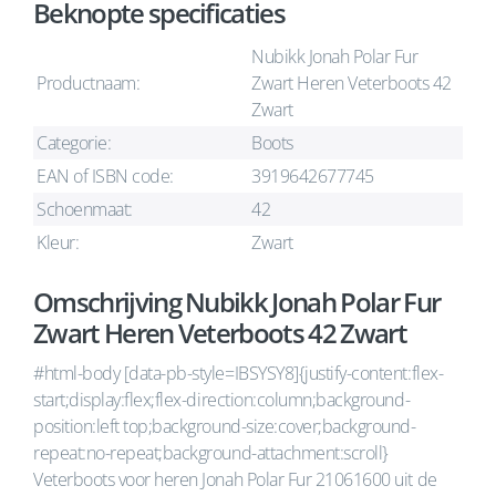
Beknopte specificaties
Nubikk Jonah Polar Fur
Productnaam:
Zwart Heren Veterboots 42
Zwart
Categorie:
Boots
EAN of ISBN code:
3919642677745
Schoenmaat:
42
Kleur:
Zwart
Omschrijving Nubikk Jonah Polar Fur
Zwart Heren Veterboots 42 Zwart
#html-body [data-pb-style=IBSYSY8]{justify-content:flex-
start;display:flex;flex-direction:column;background-
position:left top;background-size:cover;background-
repeat:no-repeat;background-attachment:scroll}
Veterboots voor heren Jonah Polar Fur 21061600 uit de