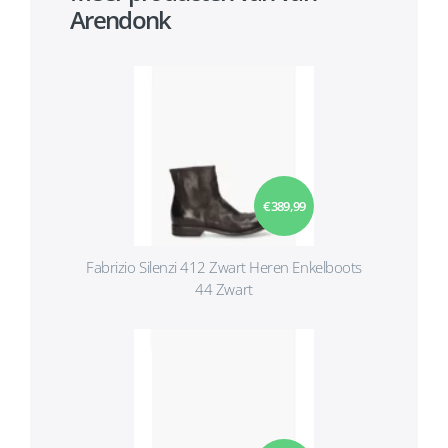
Arendonk
€ 389,99
Fabrizio Silenzi 412 Zwart Heren Enkelboots
44 Zwart