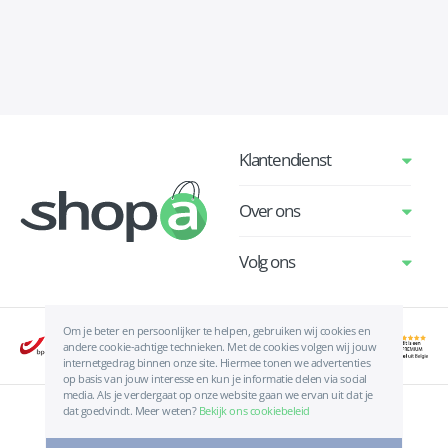
Klantendienst
Over ons
Volg ons
Om je beter en persoonlijker te helpen, gebruiken wij cookies en
andere cookie-achtige technieken. Met de cookies volgen wij jouw
internetgedrag binnen onze site. Hiermee tonen we advertenties
op basis van jouw interesse en kun je informatie delen via social
media. Als je verdergaat op onze website gaan we ervan uit dat je
dat goedvindt. Meer weten?
Bekijk ons cookiebeleid
Algemene voorwaarden
|
Privacyverklaring
|
Cookies