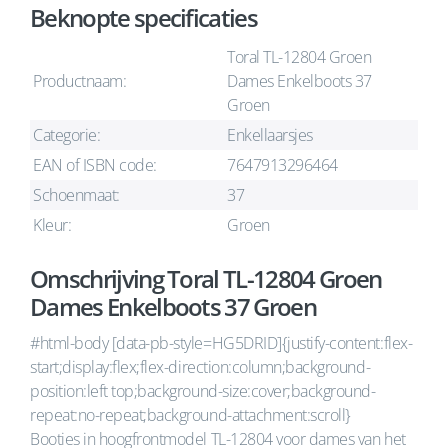
Beknopte specificaties
Toral TL-12804 Groen
Productnaam:
Dames Enkelboots 37
Groen
Categorie:
Enkellaarsjes
EAN of ISBN code:
7647913296464
Schoenmaat:
37
Kleur:
Groen
Omschrijving Toral TL-12804 Groen
Dames Enkelboots 37 Groen
#html-body [data-pb-style=HG5DRID]{justify-content:flex-
start;display:flex;flex-direction:column;background-
position:left top;background-size:cover;background-
repeat:no-repeat;background-attachment:scroll}
Booties in hoogfrontmodel TL-12804 voor dames van het