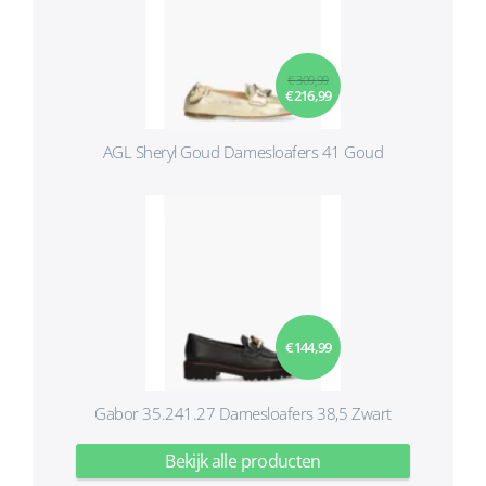
€ 309,99
€ 216,99
AGL Sheryl Goud Damesloafers 41 Goud
€ 144,99
Gabor 35.241.27 Damesloafers 38,5 Zwart
Bekijk alle producten