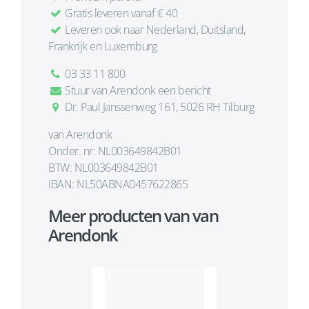
Gratis leveren vanaf € 40
Leveren ook naar Nederland, Duitsland,
Frankrijk en Luxemburg
03 33 11 800
Stuur van Arendonk een bericht
Dr. Paul Janssenweg 161, 5026 RH Tilburg
van Arendonk
Onder. nr: NL003649842B01
BTW: NL003649842B01
IBAN: NL50ABNA0457622865
Meer producten van van
Arendonk