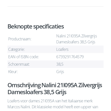
Beknopte specificaties
Nalini 21I095A Zilvergrijs
Productnaam:
Damesloafers 38,5 Grijs
Categorie:
Loafers
EAN of ISBN code:
6739291764579
Schoenmaat:
38,5
Kleur:
Grijs
Omschrijving Nalini 21I095A Zilvergrijs
Damesloafers 38,5 Grijs
Loafers voor dames 21I095A van het Italiaanse merk
Marcos Nalini. Dit klassieke model heeft een upper van