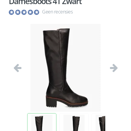
Damesboots 41 Zwart
Geen recensies
Vorige
Volgend