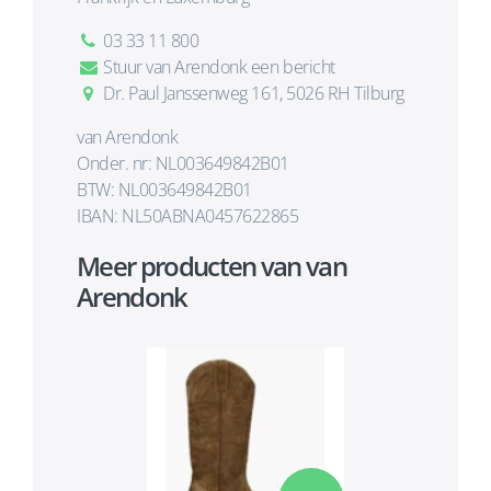
03 33 11 800
Stuur van Arendonk een bericht
Dr. Paul Janssenweg 161, 5026 RH Tilburg
van Arendonk
Onder. nr: NL003649842B01
BTW: NL003649842B01
IBAN: NL50ABNA0457622865
Meer producten van van
Arendonk