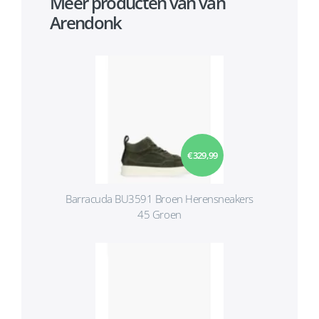
Meer producten van van
Arendonk
€ 329,99
Barracuda BU3591 Broen Herensneakers
45 Groen