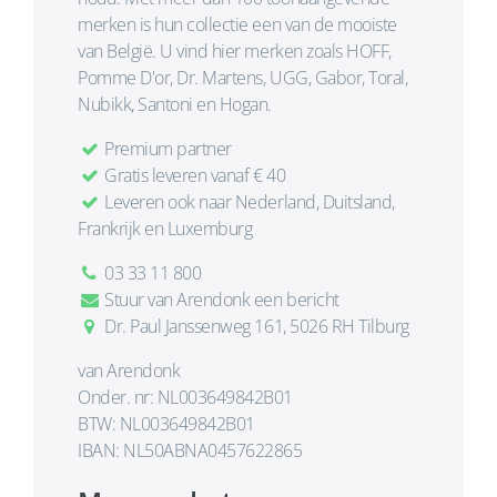
merken is hun collectie een van de mooiste
van België. U vind hier merken zoals HOFF,
Pomme D'or, Dr. Martens, UGG, Gabor, Toral,
Nubikk, Santoni en Hogan.
Premium partner
Gratis leveren vanaf € 40
Leveren ook naar Nederland, Duitsland,
Frankrijk en Luxemburg
03 33 11 800
Stuur van Arendonk een bericht
Dr. Paul Janssenweg 161, 5026 RH Tilburg
van Arendonk
Onder. nr: NL003649842B01
BTW: NL003649842B01
IBAN: NL50ABNA0457622865