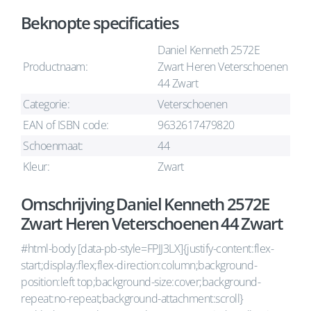
Beknopte specificaties
Daniel Kenneth 2572E
Productnaam:
Zwart Heren Veterschoenen
44 Zwart
Categorie:
Veterschoenen
EAN of ISBN code:
9632617479820
Schoenmaat:
44
Kleur:
Zwart
Omschrijving Daniel Kenneth 2572E
Zwart Heren Veterschoenen 44 Zwart
#html-body [data-pb-style=FPJJ3LX]{justify-content:flex-
start;display:flex;flex-direction:column;background-
position:left top;background-size:cover;background-
repeat:no-repeat;background-attachment:scroll}