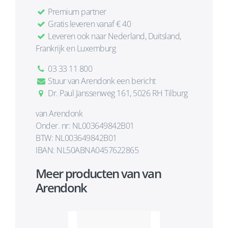
Premium partner
Gratis leveren vanaf € 40
Leveren ook naar Nederland, Duitsland,
Frankrijk en Luxemburg
03 33 11 800
Stuur van Arendonk een bericht
Dr. Paul Janssenweg 161, 5026 RH Tilburg
van Arendonk
Onder. nr: NL003649842B01
BTW: NL003649842B01
IBAN: NL50ABNA0457622865
Meer producten van van
Arendonk