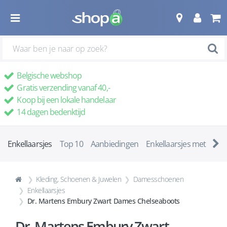
Belgische webshop
Gratis verzending vanaf 40,-
Koop bij een lokale handelaar
14 dagen bedenktijd
Enkellaarsjes
Top 10
Aanbiedingen
Enkellaarsjes met ha
Kleding, Schoenen & Juwelen
Damesschoenen
Enkellaarsjes
Dr. Martens Embury Zwart Dames Chelseaboots
Dr. Martens Embury Zwart