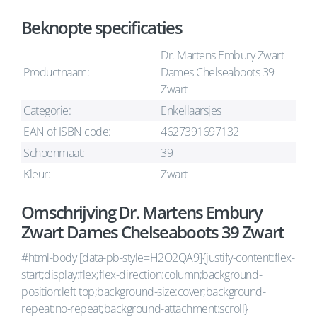
Beknopte specificaties
Dr. Martens Embury Zwart
Productnaam:
Dames Chelseaboots 39
Zwart
Categorie:
Enkellaarsjes
EAN of ISBN code:
4627391697132
Schoenmaat:
39
Kleur:
Zwart
Omschrijving Dr. Martens Embury
Zwart Dames Chelseaboots 39 Zwart
#html-body [data-pb-style=H2O2QA9]{justify-content:flex-
start;display:flex;flex-direction:column;background-
position:left top;background-size:cover;background-
repeat:no-repeat;background-attachment:scroll}