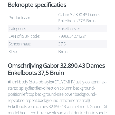
Beknopte specificaties
Gabor 32.890.43 Dames
Productnaam:
Enkelboots 37,5 Bruin
Categorie:
Enkellaarsjes
EAN of ISBN code:
7996634271224
Schoenmaat:
37,5
Kleur:
Bruin
Omschrijving Gabor 32.890.43 Dames
Enkelboots 37,5 Bruin
#html-body [data-pb-style=EFUYEMH]{justify-content:flex-
start;display:flex;flex-direction:column;background-
position:left top;background-size:cover;background-
repeat:no-repeat;background-attachment:scroll}
Enkelboots voor dames 32.890.43 van het merk Gabor. Dit
model heeft een bovenwerk van zacht donkerbruin suède