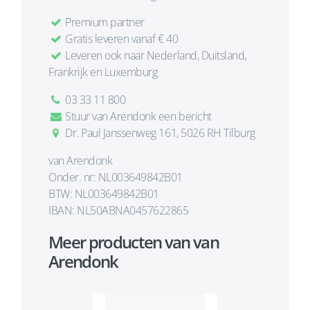
Premium partner
Gratis leveren vanaf € 40
Leveren ook naar Nederland, Duitsland,
Frankrijk en Luxemburg
03 33 11 800
Stuur van Arendonk een bericht
Dr. Paul Janssenweg 161, 5026 RH Tilburg
van Arendonk
Onder. nr: NL003649842B01
BTW: NL003649842B01
IBAN: NL50ABNA0457622865
Meer producten van van
Arendonk