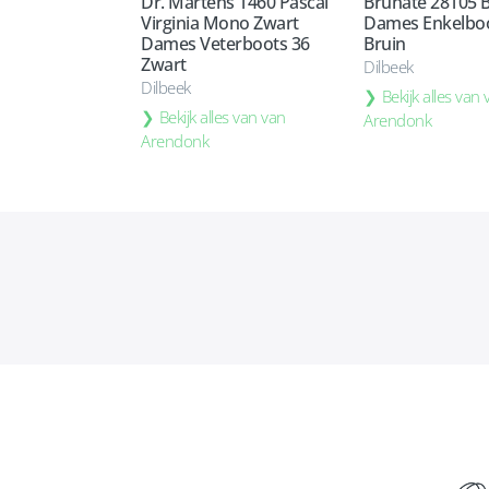
Dr. Martens 1460 Pascal
Brunate 28105 
Virginia Mono Zwart
Dames Enkelboo
Dames Veterboots 36
Bruin
Zwart
Dilbeek
Dilbeek
Bekijk alles van
Bekijk alles van van
Arendonk
Arendonk