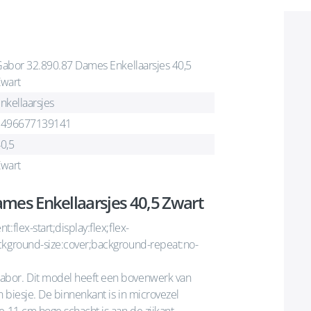
abor 32.890.87 Dames Enkellaarsjes 40,5
wart
nkellaarsjes
2496677139141
0,5
wart
mes Enkellaarsjes 40,5 Zwart
flex-start;display:flex;flex-
ackground-size:cover;background-repeat:no-
abor. Dit model heeft een bovenwerk van
 biesje. De binnenkant is in microvezel