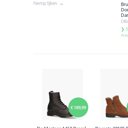
hierop lijken
Bru
Do
Da
Dil
B
Are
€ 189,99