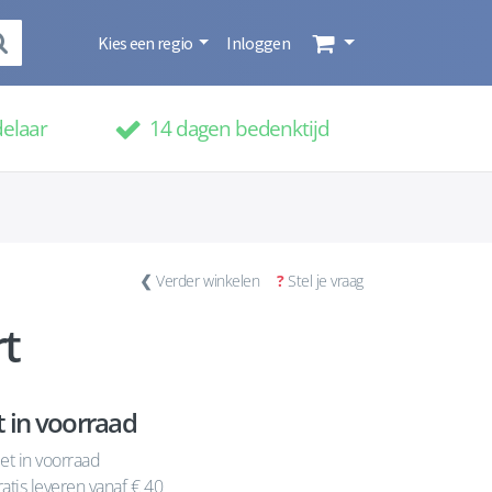
Kies een regio
Inloggen
delaar
14 dagen bedenktijd
❮
Verder winkelen
?
Stel je vraag
t
t in voorraad
et in voorraad
atis leveren vanaf € 40