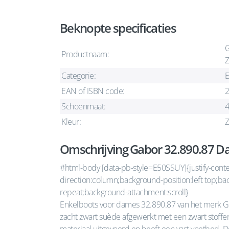
Beknopte specificaties
G
Productnaam:
Z
Categorie:
E
EAN of ISBN code:
Schoenmaat:
4
Kleur:
Z
Omschrijving Gabor 32.890.87 Da
#html-body [data-pb-style=E50SSUY]{justify-content:
direction:column;background-position:left top;b
repeat;background-attachment:scroll}
Enkelboots voor dames 32.890.87 van het merk G
zacht zwart suède afgewerkt met een zwart stoffen