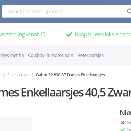
verzending vanaf 40,-
Koop bij een lokale han
rsjes met ha
Cowboy- & motorlaars
Veterlaarsjes
n
Enkellaarsjes
Gabor 32.890.87 Dames Enkellaarsjes
es Enkellaarsjes 40,5 Zwar
Nie
Ni
Gr