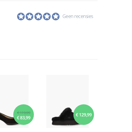
Geen recensies
€ 119,99
€ 129,99
€ 83,99