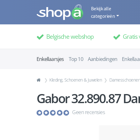
Bekijk alle
categorieën
Belgische webshop
Gratis 
Enkellaarsjes
Top 10
Aanbiedingen
Enkellaa
Kleding, Schoenen & Juwelen
Damesschoene
Gabor 32.890.87 Dam
Geen recensies