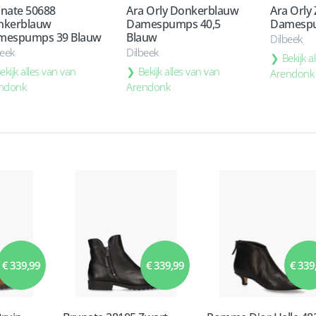
nate 50688
Ara Orly Donkerblauw
Ara Orly
nkerblauw
Damespumps 40,5
Damespu
mespumps 39 Blauw
Blauw
Dilbeek
beek
Dilbeek
Bekijk a
ekijk alles van van
Bekijk alles van van
Arendonk
ndonk
Arendonk
€ 339,99
€ 339,99
€ 339