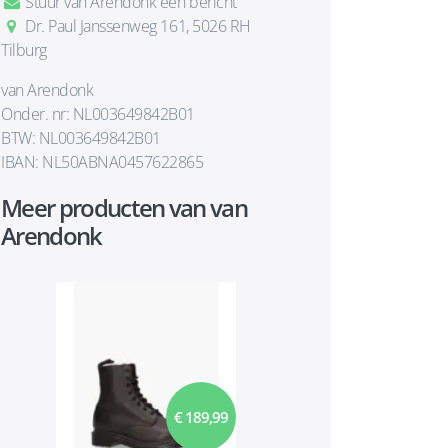
Stuur van Arendonk een bericht
Dr. Paul Janssenweg 161, 5026 RH
Tilburg
van Arendonk
Onder. nr: NL003649842B01
BTW: NL003649842B01
IBAN: NL50ABNA0457622865
Meer producten van van
Arendonk
€ 189,99