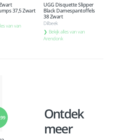
 Zwart
UGG Disquette Slipper
mps 37,5 Zwart
Black Damespantoffels
38 Zwart
Dilbeek
lles van van
Bekijk alles van van
Arendonk
Ontdek
,99
meer