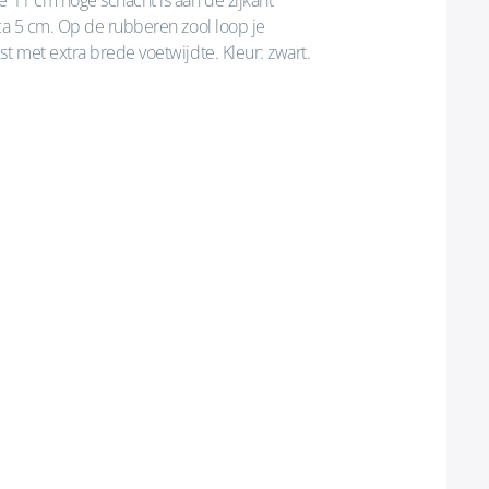
e 11 cm hoge schacht is aan de zijkant
rca 5 cm. Op de rubberen zool loop je
st met extra brede voetwijdte. Kleur: zwart.