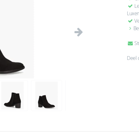
Le
Luxe
Ve
Be
Volgende
St
Deel 