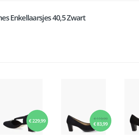
es Enkellaarsjes 40,5 Zwart
€ 119,99
€ 229,99
€ 83,99