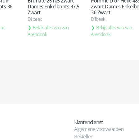
Bruin
Brunate 28105 Zwart
Pomme D'or Helle 48
ts 36
Dames Enkelboots 37,5
Zwart Dames Enkelbo
Zwart
36 Zwart
Dilbeek
Dilbeek
 van
Bekijk alles van van
Bekijk alles van van
Arendonk
Arendonk
Klantendienst
Algemene voorwaarden
Bestellen