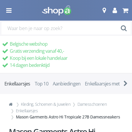
Belgische webshop
Gratis verzending vanaf 40,-
Koop bij een lokale handelaar
14 dagen bedenktijd
Enkellaarsjes
Top 10
Aanbiedingen
Enkellaarsjes met ha
Kleding, Schoenen & Juwelen
Damesschoenen
Enkellaarsjes
Mason Garments Astro Hi Tropicale 27B Damessneakers
Mason Garments Astro Hi