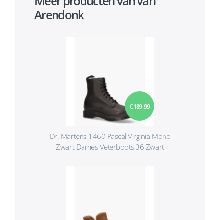
Meer producten van van
Arendonk
€ 189,99
Dr. Martens 1460 Pascal Virginia Mono
Zwart Dames Veterboots 36 Zwart