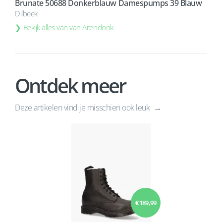
Brunate 50688 Donkerblauw Damespumps 39 Blauw
Dilbeek
Bekijk alles van van Arendonk
Ontdek meer
Deze artikelen vind je misschien ook leuk
€ 189,99