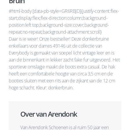
Bruin
#html-body [data-pb-style=GR6RBJD]{justify-content:flex-
start;display:flex;flex-direction:column;background-
position:left top;background-size:cover;background-
repeat:no-repeat;background-attachment:scroll}
Daar is ie weer! Onze bestseller! Deze donkerbruine
enkellaars voor dames 49146 uit de collectie van
Everybody is gemaakt van soepel licht vintage leer en is
aan de binnenkant in lekker zacht fake fur uitgevoerd. Het
sportieve omslagje maakt de boots extra casual. De hak
heeft een comfortabele hoogte van circa 3,5 cm en de
booties sluiten met een rits aan de zijkant van de 12 cm
hoge schacht. Kleur: donkerbruin.
Over van Arendonk
Van Arendonk Schoenen is al ruim 50 jaar een