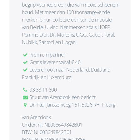
begrip voor iedereen die van mooie schoenen
houd. Met meer dan 100 toonaangevende
merken is hun collectie een van de mooiste
van België. U vind hier merken zoals HOFF,
Pomme D'or, Dr. Martens, UGG, Gabor, Toral,
Nubikk, Santoni en Hogan.
Premium partner
Gratis leveren vanaf € 40
Leveren ook naar Nederland, Duitsland,
Frankrijk en Luxemburg
03 33 11 800
Stuur van Arendonk een bericht
Dr. Paul Janssenweg 161, 5026 RH Tilburg
van Arendonk
Onder. nr: NL003649842B01
BTW: NL003649842B01
IBAN: NL50ABNA0457622865