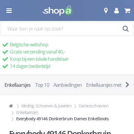
Belgische webshop
Gratis verzending vanaf 40,-
Koop bij een lokale handelaar
14 dagen bedenktijd
Enkellaarsjes
Top 10
Aanbiedingen
Enkellaarsjes met ha
Kleding, Schoenen & Juwelen
Damesschoenen
Enkellaarsjes
Everybody 49146 Donkerbruin Dames Enkelboots
Everybody 49146 Donkerbruin