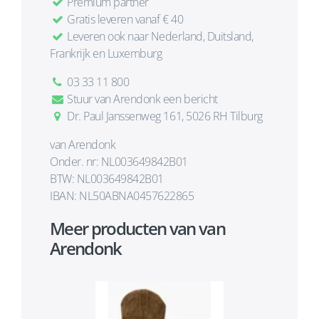
Premium partner
Gratis leveren vanaf € 40
Leveren ook naar Nederland, Duitsland,
Frankrijk en Luxemburg
03 33 11 800
Stuur van Arendonk een bericht
Dr. Paul Janssenweg 161, 5026 RH Tilburg
van Arendonk
Onder. nr: NL003649842B01
BTW: NL003649842B01
IBAN: NL50ABNA0457622865
Meer producten van van
Arendonk