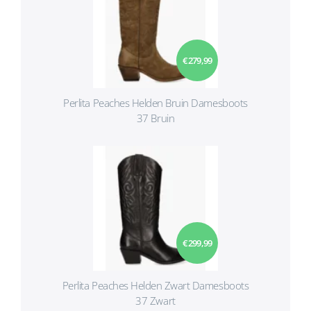
€ 279,99
Perlita Peaches Helden Bruin Damesboots
37 Bruin
€ 299,99
Perlita Peaches Helden Zwart Damesboots
37 Zwart