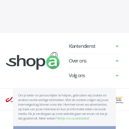
Klantendienst
Over ons
Volg ons
Om je beter en persoonlijker te helpen, gebruiken wij cookies en
andere cookie-achtige technieken. Met de cookies volgen wij jouw
internetgedrag binnen onze site. Hiermee tonen we advertenties
op basis van jouw interesse en kun je informatie delen via social
media. Als je verdergaat op onze website gaan we ervan uit dat je
dat goedvindt. Meer weten?
Bekijk ons cookiebeleid
Algemene voorwaarden
|
Privacyverklaring
|
Cookies