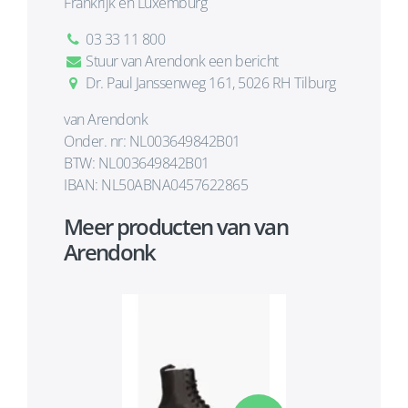
Frankrijk en Luxemburg
03 33 11 800
Stuur van Arendonk een bericht
Dr. Paul Janssenweg 161, 5026 RH Tilburg
van Arendonk
Onder. nr: NL003649842B01
BTW: NL003649842B01
IBAN: NL50ABNA0457622865
Meer producten van van
Arendonk