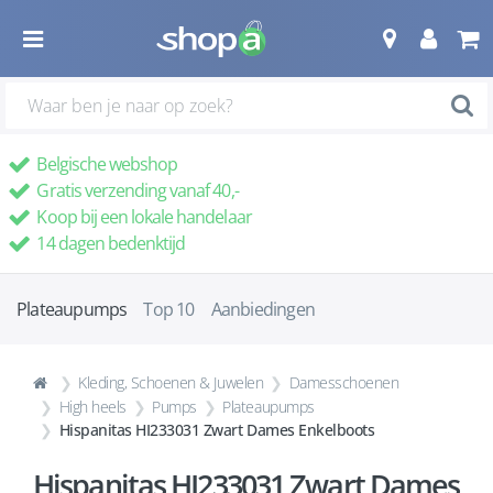
Belgische webshop
Gratis verzending vanaf 40,-
Koop bij een lokale handelaar
14 dagen bedenktijd
Plateaupumps
Top 10
Aanbiedingen
Kleding, Schoenen & Juwelen
Damesschoenen
High heels
Pumps
Plateaupumps
Hispanitas HI233031 Zwart Dames Enkelboots
Hispanitas HI233031 Zwart Dames