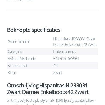
Beknopte specificaties
Hispanitas HI233031 Zwart
Productnaam:
Dames Enkelboots 42 Zwart
Categorie:
Plateaupumps
EAN of ISBN code:
5418090463961
Schoenmaat:
42
Kleur:
Zwart
Omschrijving Hispanitas HI233031
Zwart Dames Enkelboots 42 Zwart
#html-body [data-pb-style=GPH0IRJ]{justify-content:flex-