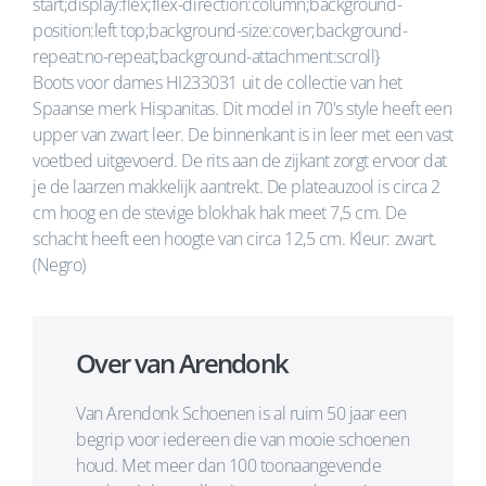
start;display:flex;flex-direction:column;background-
position:left top;background-size:cover;background-
repeat:no-repeat;background-attachment:scroll}
Boots voor dames HI233031 uit de collectie van het
Spaanse merk Hispanitas. Dit model in 70's style heeft een
upper van zwart leer. De binnenkant is in leer met een vast
voetbed uitgevoerd. De rits aan de zijkant zorgt ervoor dat
je de laarzen makkelijk aantrekt. De plateauzool is circa 2
cm hoog en de stevige blokhak hak meet 7,5 cm. De
schacht heeft een hoogte van circa 12,5 cm. Kleur: zwart.
(Negro)
Over van Arendonk
Van Arendonk Schoenen is al ruim 50 jaar een
begrip voor iedereen die van mooie schoenen
houd. Met meer dan 100 toonaangevende