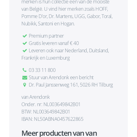
merken is hun collectie een van de mooiste
van België. U vind hier merken zoals HOFF,
Pomme D'or, Dr. Martens, UGG, Gabor, Toral,
Nubikk, Santoni en Hogan.
Premium partner
Gratis leveren vanaf € 40
Leveren ook naar Nederland, Duitsland,
Frankrijk en Luxemburg
03 33 11 800
Stuur van Arendonk een bericht
Dr. Paul Janssenweg 161, 5026 RH Tilburg
van Arendonk
Onder. nr: NL003649842B01
BTW: NL003649842B01
IBAN: NL50ABNA0457622865
Meer producten van van