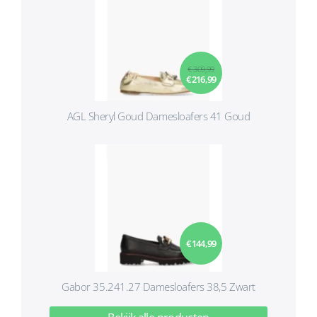
€ 309,99
€ 216,99
AGL Sheryl Goud Damesloafers 41 Goud
€ 144,99
Gabor 35.241.27 Damesloafers 38,5 Zwart