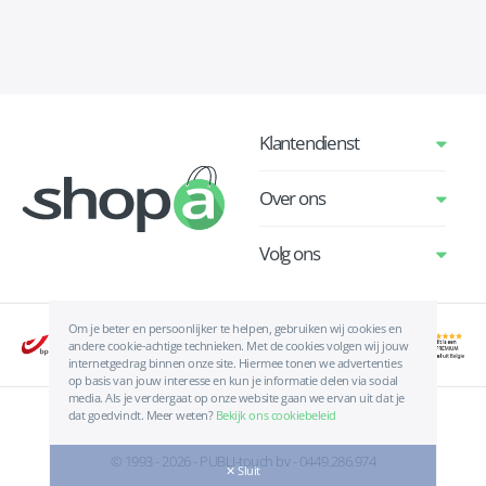
Klantendienst
Over ons
Volg ons
Om je beter en persoonlijker te helpen, gebruiken wij cookies en
andere cookie-achtige technieken. Met de cookies volgen wij jouw
internetgedrag binnen onze site. Hiermee tonen we advertenties
op basis van jouw interesse en kun je informatie delen via social
media. Als je verdergaat op onze website gaan we ervan uit dat je
dat goedvindt. Meer weten?
Bekijk ons cookiebeleid
Algemene voorwaarden
|
Privacyverklaring
|
Cookies
© 1993 - 2026 - PUBLI-touch bv - 0449.286.974
✕ Sluit