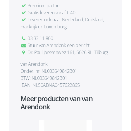
Premium partner
Gratis leveren vanaf € 40
Leveren ook naar Nederland, Duitsland,
Frankrijk en Luxemburg
03 33 11 800
Stuur van Arendonk een bericht
Dr. Paul Janssenweg 161, 5026 RH Tilburg
van Arendonk
Onder. nr: NL003649842B01
BTW: NL003649842B01
IBAN: NL50ABNA0457622865
Meer producten van van
Arendonk