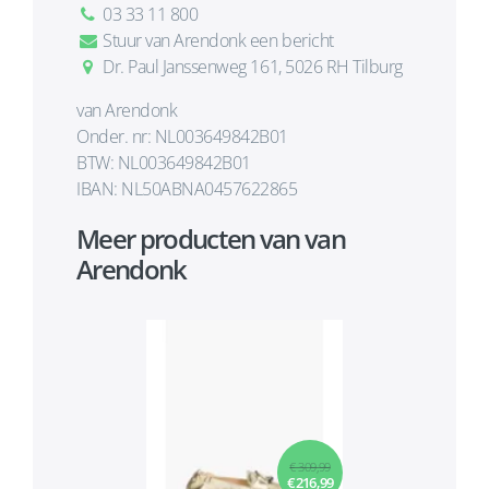
03 33 11 800
Stuur van Arendonk een bericht
Dr. Paul Janssenweg 161, 5026 RH Tilburg
van Arendonk
Onder. nr: NL003649842B01
BTW: NL003649842B01
IBAN: NL50ABNA0457622865
Meer producten van van
Arendonk
€ 309,99
€ 216,99