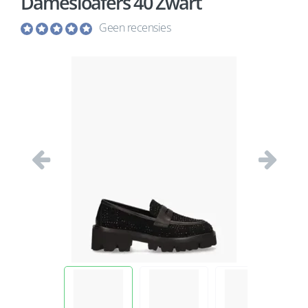
Damesloafers 40 Zwart
Geen recensies
Vorige
Volgend