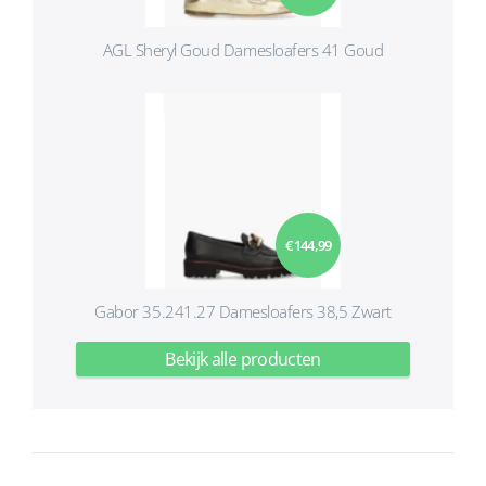
AGL Sheryl Goud Damesloafers 41 Goud
€ 144,99
Gabor 35.241.27 Damesloafers 38,5 Zwart
Bekijk alle producten