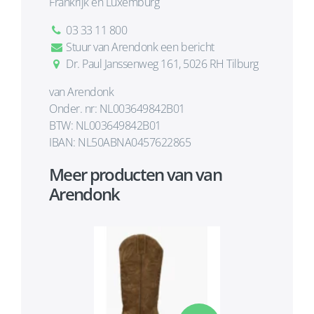
Frankrijk en Luxemburg
03 33 11 800
Stuur van Arendonk een bericht
Dr. Paul Janssenweg 161, 5026 RH Tilburg
van Arendonk
Onder. nr: NL003649842B01
BTW: NL003649842B01
IBAN: NL50ABNA0457622865
Meer producten van van
Arendonk