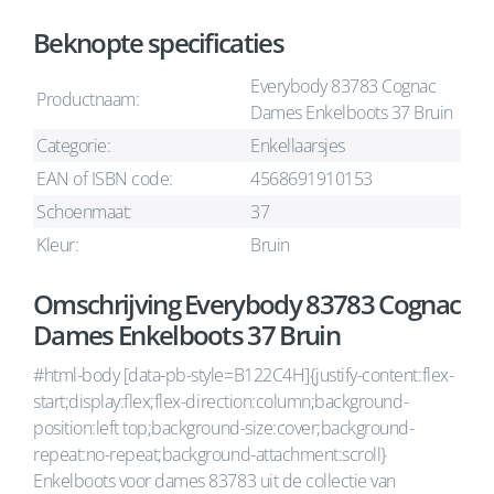
Beknopte specificaties
Everybody 83783 Cognac
Productnaam:
Dames Enkelboots 37 Bruin
Categorie:
Enkellaarsjes
EAN of ISBN code:
4568691910153
Schoenmaat:
37
Kleur:
Bruin
Omschrijving Everybody 83783 Cognac
Dames Enkelboots 37 Bruin
#html-body [data-pb-style=B122C4H]{justify-content:flex-
start;display:flex;flex-direction:column;background-
position:left top;background-size:cover;background-
repeat:no-repeat;background-attachment:scroll}
Enkelboots voor dames 83783 uit de collectie van