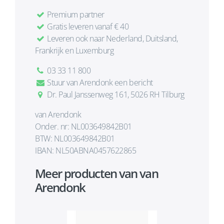
Premium partner
Gratis leveren vanaf € 40
Leveren ook naar Nederland, Duitsland,
Frankrijk en Luxemburg
03 33 11 800
Stuur van Arendonk een bericht
Dr. Paul Janssenweg 161, 5026 RH Tilburg
van Arendonk
Onder. nr: NL003649842B01
BTW: NL003649842B01
IBAN: NL50ABNA0457622865
Meer producten van van
Arendonk