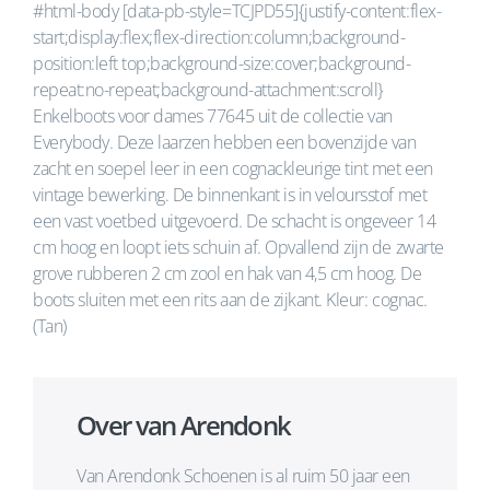
#html-body [data-pb-style=TCJPD55]{justify-content:flex-
start;display:flex;flex-direction:column;background-
position:left top;background-size:cover;background-
repeat:no-repeat;background-attachment:scroll}
Enkelboots voor dames 77645 uit de collectie van
Everybody. Deze laarzen hebben een bovenzijde van
zacht en soepel leer in een cognackleurige tint met een
vintage bewerking. De binnenkant is in veloursstof met
een vast voetbed uitgevoerd. De schacht is ongeveer 14
cm hoog en loopt iets schuin af. Opvallend zijn de zwarte
grove rubberen 2 cm zool en hak van 4,5 cm hoog. De
boots sluiten met een rits aan de zijkant. Kleur: cognac.
(Tan)
Over van Arendonk
Van Arendonk Schoenen is al ruim 50 jaar een