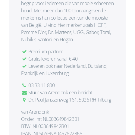
begrip voor iedereen die van mooie schoenen
houd. Met meer dan 100 toonaangevende
merken is hun collectie een van de mooiste
van België. U vind hier merken zoals HOFF,
Pomme D'or, Dr. Martens, UGG, Gabor, Toral,
Nubikk, Santoni en Hogan.
Premium partner
Gratis leveren vanaf € 40
Leveren ook naar Nederland, Duitsland,
Frankrijk en Luxemburg
03 33 11 800
Stuur van Arendonk een bericht
Dr. Paul Janssenweg 161, 5026 RH Tilburg
van Arendonk
Onder. nr: NL003649842B01
BTW: NL003649842B01
IBAN: NL50ABNA0457622865