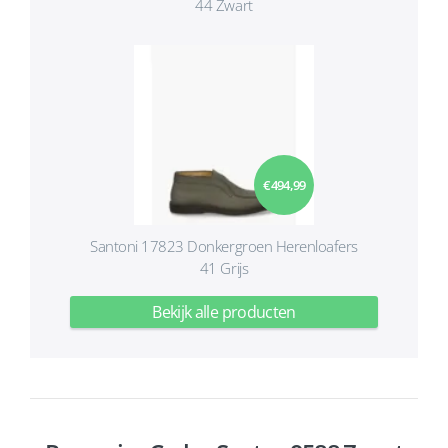
44 Zwart
€ 494,99
Santoni 17823 Donkergroen Herenloafers
41 Grijs
Bekijk alle producten