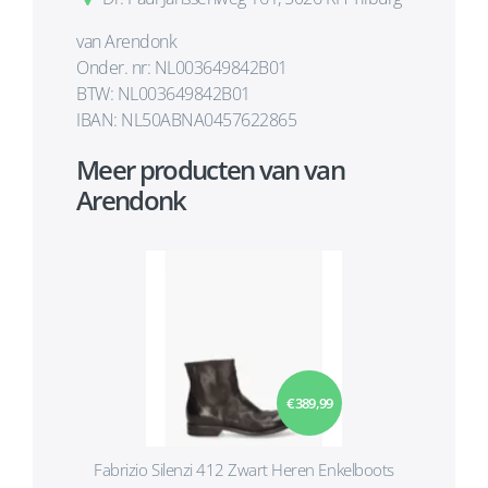
van Arendonk
Onder. nr: NL003649842B01
BTW: NL003649842B01
IBAN: NL50ABNA0457622865
Meer producten van van
Arendonk
€ 389,99
Fabrizio Silenzi 412 Zwart Heren Enkelboots