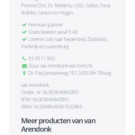
Pomme D'or, Dr. Martens, UGG, Gabor, Toral,
Nubikk, Santoni en Hogan.
Premium partner
Gratis leveren vanaf € 40
Leveren ook naar Nederland, Duitsland,
Frankrijk en Luxemburg
03 33 11 800
Stuur van Arendonk een bericht
Dr. Paul Janssenweg 161, 5026 RH Tilburg
van Arendonk
Onder. nr: NL003649842B01
BTW: NL003649842B01
IBAN: NL50ABNA0457622865
Meer producten van van
Arendonk