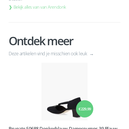
Bekijk alles van van Arendonk
Ontdek meer
Deze artikelen vind je misschien ook leuk
€ 229,99
Brunate 50688 Donkerblauw Damespumps 39 Blauw