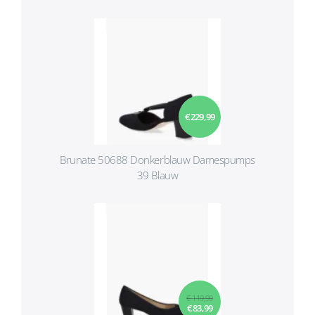
€ 229,99
Brunate 50688 Donkerblauw Damespumps
39 Blauw
€ 119,99
€ 83,99