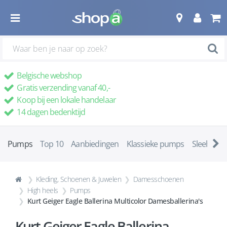
Belgische webshop
Gratis verzending vanaf 40,-
Koop bij een lokale handelaar
14 dagen bedenktijd
Pumps
Top 10
Aanbiedingen
Klassieke pumps
Sleehakke
Kleding, Schoenen & Juwelen
Damesschoenen
High heels
Pumps
Kurt Geiger Eagle Ballerina Multicolor Damesballerina's
Kurt Geiger Eagle Ballerina