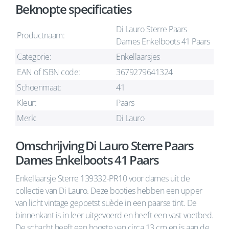
Beknopte specificaties
Di Lauro Sterre Paars
Productnaam:
Dames Enkelboots 41 Paars
Categorie:
Enkellaarsjes
EAN of ISBN code:
3679279641324
Schoenmaat:
41
Kleur:
Paars
Merk:
Di Lauro
Omschrijving Di Lauro Sterre Paars
Dames Enkelboots 41 Paars
Enkellaarsje Sterre 139332-PR10 voor dames uit de
collectie van Di Lauro. Deze booties hebben een upper
van licht vintage gepoetst suède in een paarse tint. De
binnenkant is in leer uitgevoerd en heeft een vast voetbed.
De schacht heeft een hoogte van circa 13 cm en is aan de