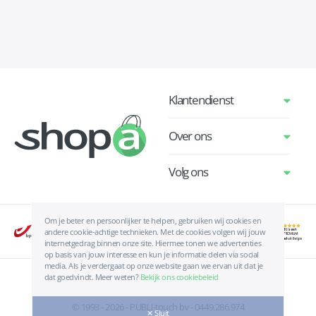
Klantendienst
Over ons
Volg ons
Om je beter en persoonlijker te helpen, gebruiken wij cookies en
andere cookie-achtige technieken. Met de cookies volgen wij jouw
internetgedrag binnen onze site. Hiermee tonen we advertenties
op basis van jouw interesse en kun je informatie delen via social
media. Als je verdergaat op onze website gaan we ervan uit dat je
dat goedvindt. Meer weten?
Bekijk ons cookiebeleid
Algemene voorwaarden
|
Privacyverklaring
|
Cookies
© 1993 - 2026 - PUBLI-touch bv - 0449.286.974
✕ Sluit