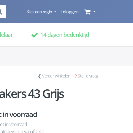
Kies een regio
Inloggen
delaar
14 dagen bedenktijd
❮
Verder winkelen
?
Stel je vraag
kers 43 Grijs
t in voorraad
et in voorraad
atis leveren vanaf € 40