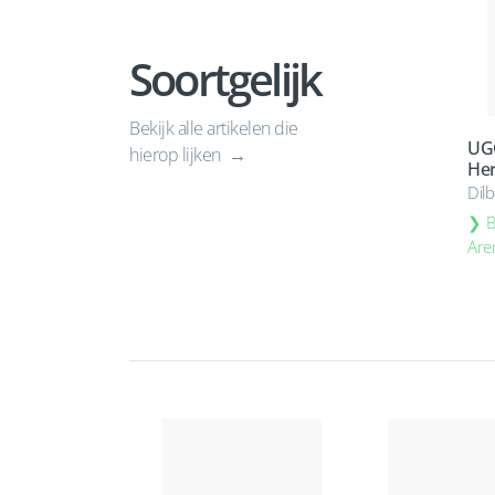
Soortgelijk
Bekijk alle artikelen die
UGG
hierop lijken
Her
Dil
B
Are