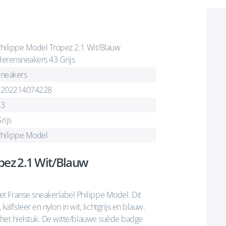
hilippe Model Tropez 2.1 Wit/Blauw
erensneakers 43 Grijs
neakers
9202214074228
43
rijs
hilippe Model
pez 2.1 Wit/Blauw
t Franse sneakerlabel Philippe Model. Dit
fsleer en nylon in wit, lichtgrijs en blauw.
n het hielstuk. De witte/blauwe suède badge