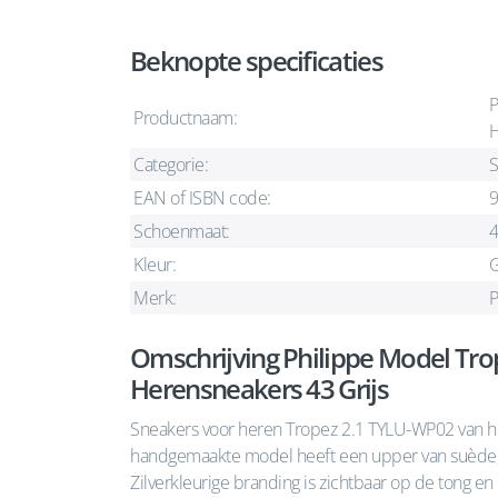
Beknopte specificaties
P
Productnaam:
H
Categorie:
S
EAN of ISBN code:
Schoenmaat:
Kleur:
G
Merk:
P
Omschrijving Philippe Model Tro
Herensneakers 43 Grijs
Sneakers voor heren Tropez 2.1 TYLU-WP02 van he
handgemaakte model heeft een upper van suède, kal
Zilverkleurige branding is zichtbaar op de tong e