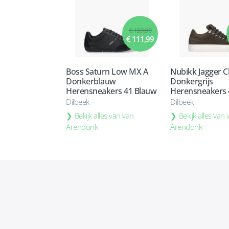
€ 159,99
€ 111,99
Boss Saturn Low MX A
Nubikk Jagger Cl
Donkerblauw
Donkergrijs
Herensneakers 41 Blauw
Herensneakers 4
Dilbeek
Dilbeek
Bekijk alles van van
Bekijk alles van
Arendonk
Arendonk