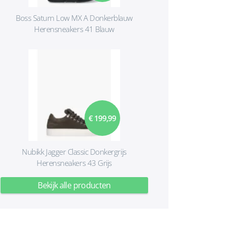
Boss Saturn Low MX A Donkerblauw
Herensneakers 41 Blauw
€ 199,99
Nubikk Jagger Classic Donkergrijs
Herensneakers 43 Grijs
Bekijk alle producten