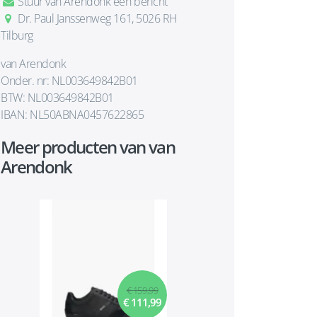
Stuur van Arendonk een bericht
Dr. Paul Janssenweg 161, 5026 RH
Tilburg
van Arendonk
Onder. nr: NL003649842B01
BTW: NL003649842B01
IBAN: NL50ABNA0457622865
Meer producten van van
Arendonk
€ 159,99
€ 111,99