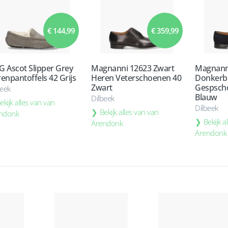
€ 144,99
€ 359,99
 Ascot Slipper Grey
Magnanni 12623 Zwart
Magnann
enpantoffels 42 Grijs
Heren Veterschoenen 40
Donkerb
Zwart
Gespsch
beek
Blauw
Dilbeek
ekijk alles van van
Dilbeek
Bekijk alles van van
ndonk
Bekijk a
Arendonk
Arendonk