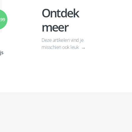
Ontdek
,99
meer
Deze artikelen vind je
misschien ook leuk
js