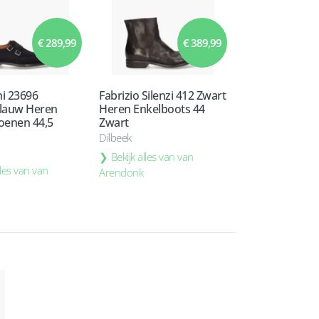
€ 289,99
€ 389,99
i 23696
Fabrizio Silenzi 412 Zwart
lauw Heren
Heren Enkelboots 44
oenen 44,5
Zwart
Dilbeek
Bekijk alles van van
lles van van
Arendonk