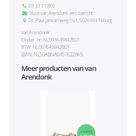
03 33 11 800
Stuur van Arendonk een bericht
Dr. Paul Janssenweg 161, 5026 RH Tilburg
van Arendonk
Onder. nr: NL003649842B01
BTW: NL003649842B01
IBAN: NL50ABNA0457622865
Meer producten van van
Arendonk
€ 309,99