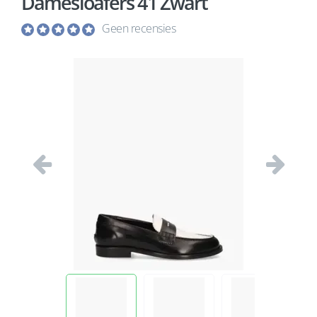
Damesloafers 41 Zwart
Geen recensies
Vorige
Volgend