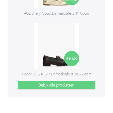
€ 216,99
AGL Sheryl Goud Damesloafers 41 Goud
€ 144,99
Gabor 35.241.27 Damesloafers 38,5 Zwart
Bekijk alle producten