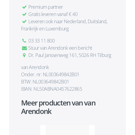
Premium partner
Gratis leveren vanaf € 40
Leveren ook naar Nederland, Duitsland,
Frankrijk en Luxemburg
03 33 11 800
Stuur van Arendonk een bericht
Dr. Paul Janssenweg 161, 5026 RH Tilburg
van Arendonk
Onder. nr: NL003649842B01
BTW: NL003649842B01
IBAN: NL50ABNA0457622865
Meer producten van van
Arendonk