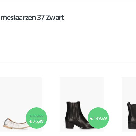
ameslaarzen 37 Zwart
€ 109,99
€ 149,99
€ 76,99