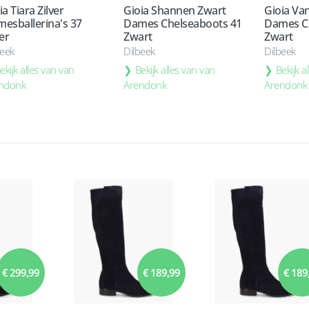
ia Tiara Zilver
Gioia Shannen Zwart
Gioia Va
esballerina's 37
Dames Chelseaboots 41
Dames C
ver
Zwart
Zwart
beek
Dilbeek
Dilbeek
ekijk alles van van
Bekijk alles van van
Bekijk a
ndonk
Arendonk
Arendonk
€ 299,99
€ 189,99
€ 189