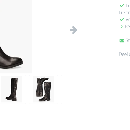
Le
Luxe
Ve
Be
Volgende
St
Deel 