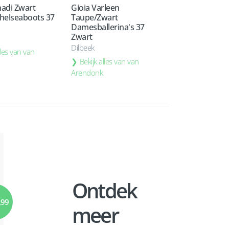
nadi Zwart
Gioia Varleen
helseaboots 37
Taupe/Zwart
Damesballerina's 37
Zwart
Dilbeek
lles van van
Bekijk alles van van
Arendonk
Ontdek
,99
meer