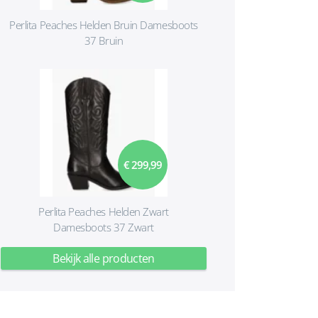
Perlita Peaches Helden Bruin Damesboots
37 Bruin
€ 299,99
Perlita Peaches Helden Zwart
Damesboots 37 Zwart
Bekijk alle producten