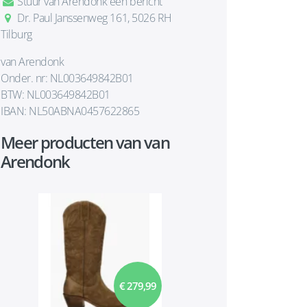
Stuur van Arendonk een bericht
Dr. Paul Janssenweg 161, 5026 RH
Tilburg
van Arendonk
Onder. nr: NL003649842B01
BTW: NL003649842B01
IBAN: NL50ABNA0457622865
Meer producten van van
Arendonk
€ 279,99