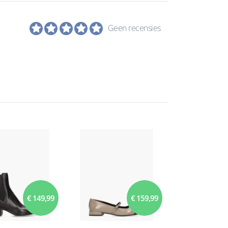
Geen recensies
€ 149,99
€ 159,99