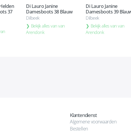
 Helden
Di Lauro Janine
Di Lauro Janine
ots 37
Damesboots 38 Blauw
Damesboots 39 Blau
Dilbeek
Dilbeek
Bekijk alles van van
Bekijk alles van van
 van
Arendonk
Arendonk
Klantendienst
Algemene voorwaarden
Bestellen