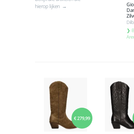
Gio
hierop lijken
Dam
Zil
Dil
B
Are
€ 279,99