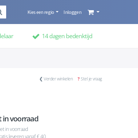
Kies een regio
Inloggen
delaar
14 dagen bedenktijd
❮
Verder winkelen
?
Stel je vraag
t in voorraad
et in voorraad
atis leveren vanaf € 40