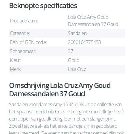
Beknopte specificaties
Lola Cruz Amy Goud
Productnaam:
Damessandalen 37 Goud
Categorie:
Sandalen
EAN of ISBN code:
2000164775453
Schoenmaat:
37
Kleur:
Goud
Merk:
Lola Cruz
Omschrijving Lola Cruz Amy Goud
Damessandalen 37 Goud
Sandalen voor dames Amy 153Z51BK uit de collectie van
het Spaanse merk Lola Cruz. Dit elegante modelletje heeft
een upper van goudkleurig leer met een slangenprint.
Zowel het wreef- als het enkelbandje zijn in gepolsterd
leer uitgevoerd. De voering en het zachte voetbed zijn ook