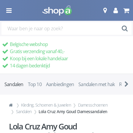
Belgische webshop
Gratis verzending vanaf 40,-
Koop bij een lokale handelaar
14 dagen bedenktijd
Sandalen
Top 10
Aanbiedingen
Sandalen met hak
Romei
Kleding, Schoenen & Juwelen
Damesschoenen
Sandalen
Lola Cruz Amy Goud Damessandalen
Lola Cruz Amy Goud