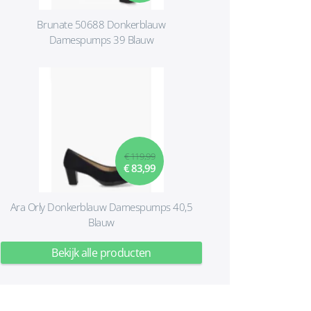
Brunate 50688 Donkerblauw
Damespumps 39 Blauw
€ 119,99
€ 83,99
Ara Orly Donkerblauw Damespumps 40,5
Blauw
Bekijk alle producten