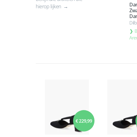
Dan
hierop lijken
Zwa
Da
Dil
B
Are
€ 229,99