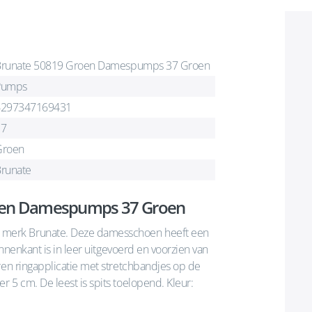
runate 50819 Groen Damespumps 37 Groen
Pumps
6297347169431
37
Groen
runate
roen Damespumps 37 Groen
merk Brunate. Deze damesschoen heeft een
innenkant is in leer uitgevoerd en voorzien van
ren ringapplicatie met stretchbandjes op de
 5 cm. De leest is spits toelopend. Kleur: