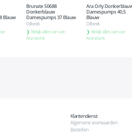
Brunate 50688
Ara Orly Donkerblau
Donkerblauw
Damespumps 40,5
8 Blauw
Damespumps 37 Blauw
Blauw
Dilbeek
Dilbeek
 van
Bekijk alles van van
Bekijk alles van van
Arendonk
Arendonk
Klantendienst
Algemene voorwaarden
Bestellen