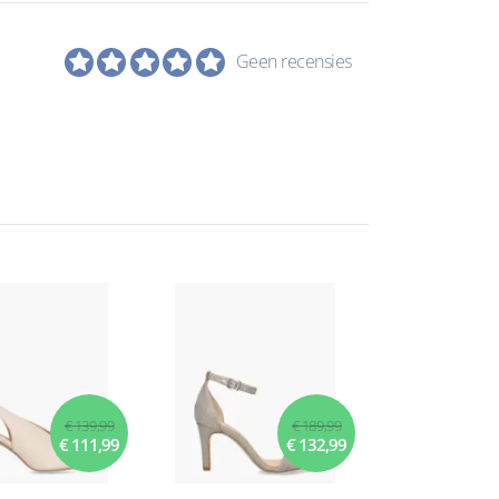
Geen recensies
€ 139,99
€ 189,99
€ 111,99
€ 132,99