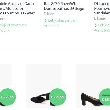
iele Ancarani Daria
Ras 8030 Roze/Wit
Di Lauro
rt/Multicolor
Damespumps 39 Beige
Roomwit
mespumps 38 Zwart
Sandalen
Dilbeek
beek
Dilbeek
Bekijk alles van van
ekijk alles van van
Bekijk a
Arendonk
ndonk
Arendonk
€ 119
€ 229,99
€ 229,99
€ 83,