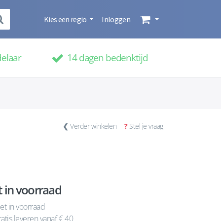
Kies een regio
Inloggen
delaar
14 dagen bedenktijd
❮
Verder winkelen
?
Stel je vraag
t in voorraad
et in voorraad
atis leveren vanaf € 40