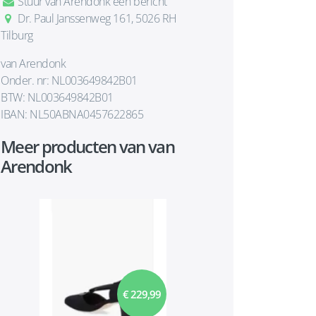
Stuur van Arendonk een bericht
Dr. Paul Janssenweg 161, 5026 RH
Tilburg
van Arendonk
Onder. nr: NL003649842B01
BTW: NL003649842B01
IBAN: NL50ABNA0457622865
Meer producten van van
Arendonk
€ 229,99