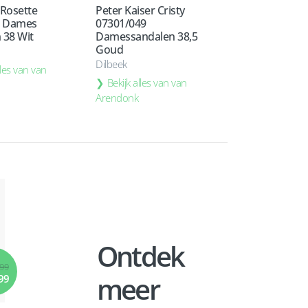
 Rosette
Peter Kaiser Cristy
 Dames
07301/049
 38 Wit
Damessandalen 38,5
Goud
Dilbeek
lles van van
Bekijk alles van van
Arendonk
Ontdek
,99
meer
99