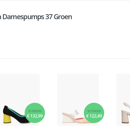
en Damespumps 37 Groen
€ 189,99
€ 174,99
€ 132,99
€ 122,49