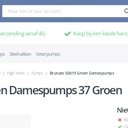
verzending vanaf 40,-
Koop bij een lokale han
mps
Sleehakken
Veterpumps
n
High heels
Pumps
Brunate 50819 Groen Damespumps
en Damespumps 37 Groen
Nie
Ni
Gr