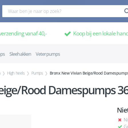
verzending vanaf 40,-
Koop bij een lokale han
mps
Sleehakken
Veterpumps
n
High heels
Pumps
Bronx New Vivian Beige/Rood Damespump
Beige/Rood Damespumps 36
Nie
Ni
Gr