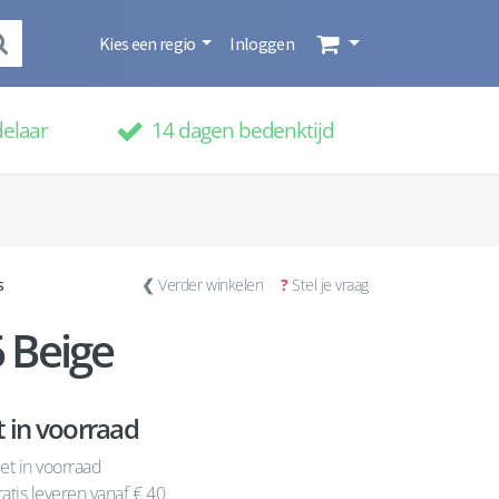
Kies een regio
Inloggen
delaar
14 dagen bedenktijd
s
❮
Verder winkelen
?
Stel je vraag
 Beige
t in voorraad
et in voorraad
atis leveren vanaf € 40