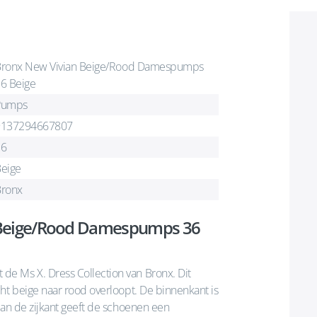
ronx New Vivian Beige/Rood Damespumps
6 Beige
Pumps
9137294667807
36
eige
ronx
 Beige/Rood Damespumps 36
e Ms X. Dress Collection van Bronx. Dit
ht beige naar rood overloopt. De binnenkant is
aan de zijkant geeft de schoenen een