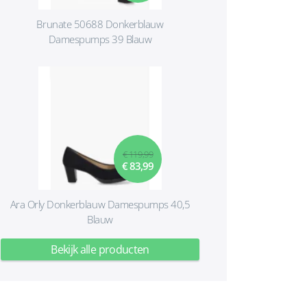
Brunate 50688 Donkerblauw
Damespumps 39 Blauw
€ 119,99
€ 83,99
Ara Orly Donkerblauw Damespumps 40,5
Blauw
Bekijk alle producten