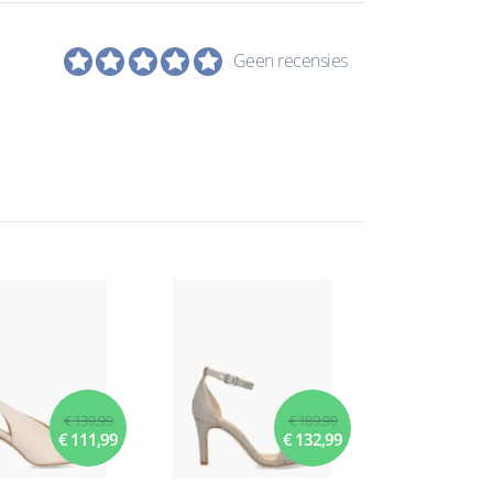
Geen recensies
€ 139,99
€ 189,99
€ 111,99
€ 132,99