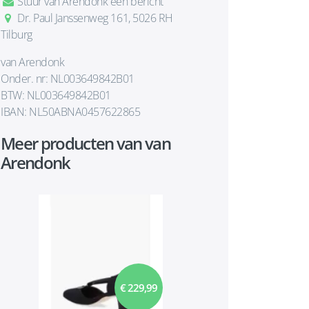
Stuur van Arendonk een bericht
Dr. Paul Janssenweg 161, 5026 RH
Tilburg
van Arendonk
Onder. nr: NL003649842B01
BTW: NL003649842B01
IBAN: NL50ABNA0457622865
Meer producten van van
Arendonk
€ 229,99