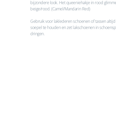
bijzondere look. Het queeniehakje in rood glimmen
beige/rood. (Camel/Mandarin Red)
Gebruik voor laklederen schoenen of tassen altijd
soepel te houden en zet lakschoenen in schoenspan
dringen.