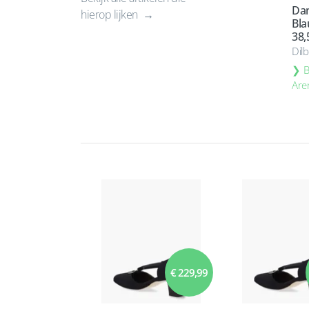
Dan
hierop lijken
Bl
38,
Dil
B
Are
€ 229,99