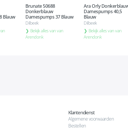
Brunate 50688
Ara Orly Donkerblau
Donkerblauw
Damespumps 40,5
8 Blauw
Damespumps 37 Blauw
Blauw
Dilbeek
Dilbeek
 van
Bekijk alles van van
Bekijk alles van van
Arendonk
Arendonk
Klantendienst
Algemene voorwaarden
Bestellen