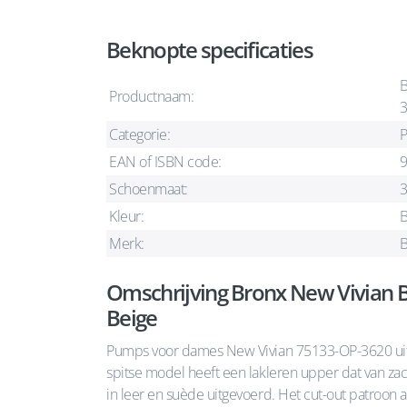
Beknopte specificaties
B
Productnaam:
3
Categorie:
EAN of ISBN code:
Schoenmaat:
Kleur:
B
Merk:
B
Omschrijving Bronx New Vivian
Beige
Pumps voor dames New Vivian 75133-OP-3620 uit d
spitse model heeft een lakleren upper dat van zac
in leer en suède uitgevoerd. Het cut-out patroon 