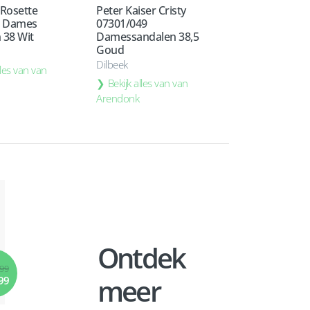
 Rosette
Peter Kaiser Cristy
 Dames
07301/049
 38 Wit
Damessandalen 38,5
Goud
Dilbeek
lles van van
Bekijk alles van van
Arendonk
Ontdek
,99
meer
99