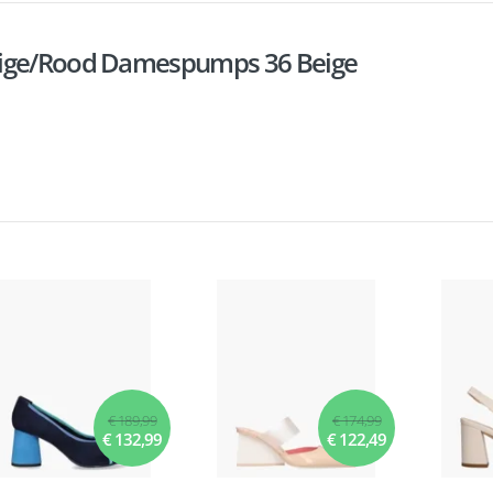
eige/Rood Damespumps 36 Beige
€ 189,99
€ 174,99
€ 132,99
€ 122,49