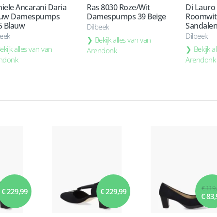
iele Ancarani Daria
Ras 8030 Roze/Wit
Di Lauro
auw Damespumps
Damespumps 39 Beige
Roomwit
5 Blauw
Sandalen
Dilbeek
beek
Dilbeek
Bekijk alles van van
ekijk alles van van
Bekijk a
Arendonk
ndonk
Arendonk
€ 119
€ 229,99
€ 229,99
€ 83,