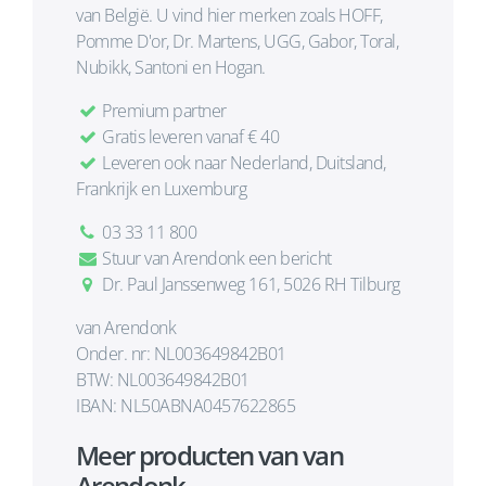
van België. U vind hier merken zoals HOFF,
Pomme D'or, Dr. Martens, UGG, Gabor, Toral,
Nubikk, Santoni en Hogan.
Premium partner
Gratis leveren vanaf € 40
Leveren ook naar Nederland, Duitsland,
Frankrijk en Luxemburg
03 33 11 800
Stuur van Arendonk een bericht
Dr. Paul Janssenweg 161, 5026 RH Tilburg
van Arendonk
Onder. nr: NL003649842B01
BTW: NL003649842B01
IBAN: NL50ABNA0457622865
Meer producten van van
Arendonk