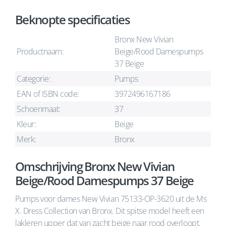
Beknopte specificaties
Bronx New Vivian
Productnaam:
Beige/Rood Damespumps
37 Beige
Categorie:
Pumps
EAN of ISBN code:
3972496167186
Schoenmaat:
37
Kleur:
Beige
Merk:
Bronx
Omschrijving Bronx New Vivian
Beige/Rood Damespumps 37 Beige
Pumps voor dames New Vivian 75133-OP-3620 uit de Ms
X. Dress Collection van Bronx. Dit spitse model heeft een
lakleren upper dat van zacht beige naar rood overloopt.