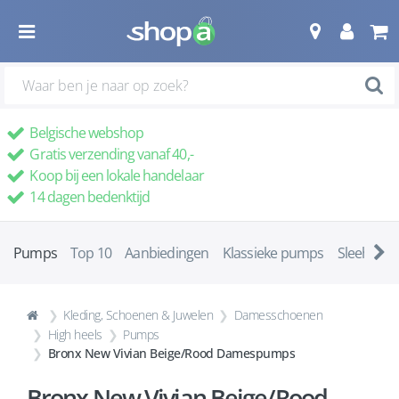
Belgische webshop
Gratis verzending vanaf 40,-
Koop bij een lokale handelaar
14 dagen bedenktijd
Pumps
Top 10
Aanbiedingen
Klassieke pumps
Sleehakke
Kleding, Schoenen & Juwelen
Damesschoenen
High heels
Pumps
Bronx New Vivian Beige/Rood Damespumps
Bronx New Vivian Beige/Rood