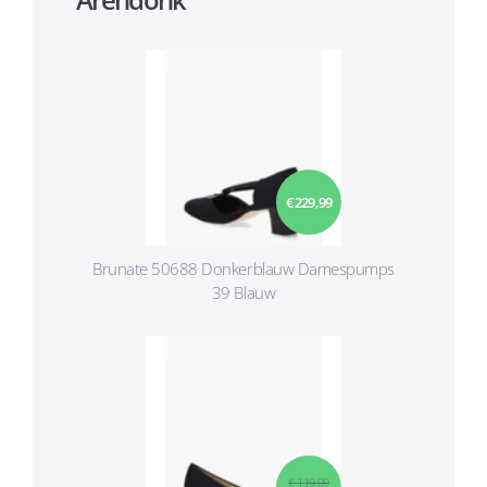
€ 229,99
Brunate 50688 Donkerblauw Damespumps
39 Blauw
€ 119,99