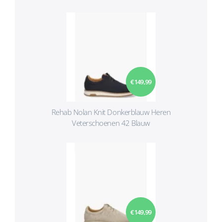
€ 149,99
Rehab Nolan Knit Donkerblauw Heren
Veterschoenen 42 Blauw
€ 149,99