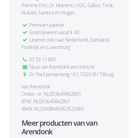
Pomme D'or, Dr. Martens, UGG, Gabor, Toral,
Nubikk, Santoni en Hogan.
Premium partner
Gratis leveren vanaf € 40
Leveren ook naar Nederland, Duitsland,
Frankrijk en Luxemburg
03 33 11 800
Stuur van Arendonk een bericht
Dr. Paul Janssenweg 161, 5026 RH Tilburg
van Arendonk
Onder. nr: NL003649842B01
BTW: NL003649842B01
IBAN: NL50ABNA0457622865
Meer producten van van
Arendonk