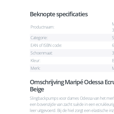
Beknopte specificaties
M
Productnaam:
3
Categorie:
S
EAN of ISBN code:
Schoenmaat:
Kleur:
B
Merk:
Omschrijving Maripé Odessa Ec
Beige
Slingbackpumps voor dames Odessa van het merk 
een bovenzijde van zacht suède in een ecrukleurig
leer uitgevoerd. Bij de hiel zorgt een elastische 