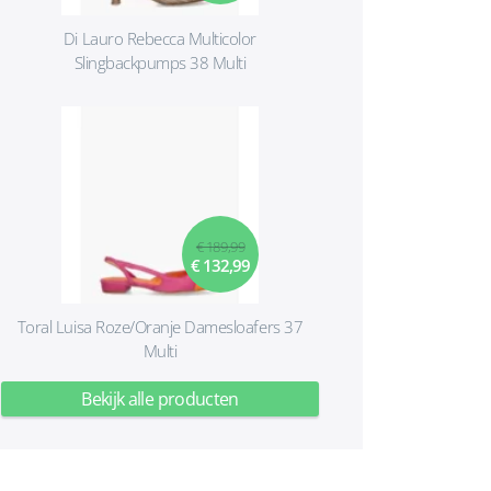
Di Lauro Rebecca Multicolor
Slingbackpumps 38 Multi
€ 189,99
€ 132,99
Toral Luisa Roze/Oranje Damesloafers 37
Multi
Bekijk alle producten