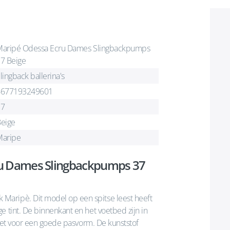
aripé Odessa Ecru Dames Slingbackpumps
7 Beige
lingback ballerina's
6677193249601
37
eige
Maripe
ru Dames Slingbackpumps 37
Maripè. Dit model op een spitse leest heeft
e tint. De binnenkant en het voetbed zijn in
inzet voor een goede pasvorm. De kunststof