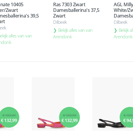
nate 10405
Ras 7303 Zwart
AGL Milly
ver/Zwart
Damesballerina's 37,5
White/Zw
esballerina's 39,5
Zwart
Damesbal
rt
Dilbeek
Dilbeek
beek
Bekijk alles van van
Bekijk a
ekijk alles van van
Arendonk
Arendonk
ndonk
€ 189,99
€ 189,99
€ 189
€ 132,99
€ 132,99
€ 94,