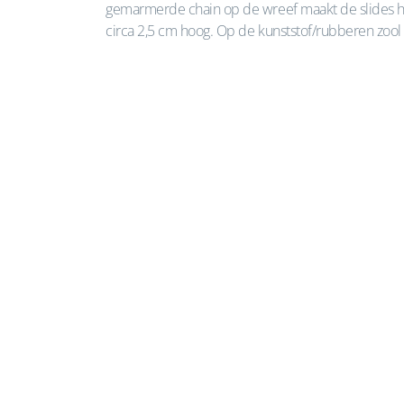
gemarmerde chain op de wreef maakt de slides he
circa 2,5 cm hoog. Op de kunststof/rubberen zool lo