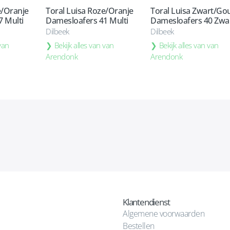
e/Oranje
Toral Luisa Roze/Oranje
Toral Luisa Zwart/Go
 Multi
Damesloafers 41 Multi
Damesloafers 40 Zwa
Dilbeek
Dilbeek
 van
Bekijk alles van van
Bekijk alles van van
Arendonk
Arendonk
Klantendienst
Algemene voorwaarden
Bestellen