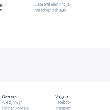
Deze artikelen vind je
ud
rt
misschien ook leuk
Over ons
Volg ons
Wie zijn wij?
Facebook
Partner worden?
Instagram