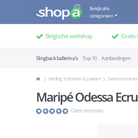
Bekijk alle
categorieën
Belgische webshop
Gratis 
Slingback ballerina's
Top 10
Aanbiedingen
Kleding, Schoenen & Juwelen
Damesschoene
Maripé Odessa Ecru
Geen recensies