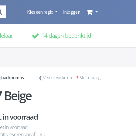
Kies een regio
Inloggen
delaar
14 dagen bedenktijd
ngbackpumps
❮
Verder winkelen
?
Stel je vraag
 Beige
t in voorraad
et in voorraad
atis leveren vanaf € 40