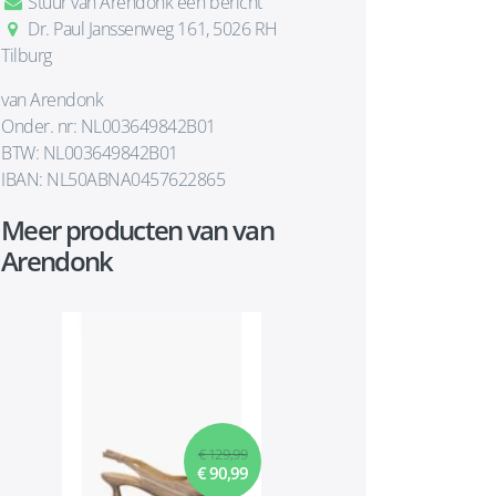
Stuur van Arendonk een bericht
Dr. Paul Janssenweg 161, 5026 RH
Tilburg
van Arendonk
Onder. nr: NL003649842B01
BTW: NL003649842B01
IBAN: NL50ABNA0457622865
Meer producten van van
Arendonk
€ 129,99
€ 90,99