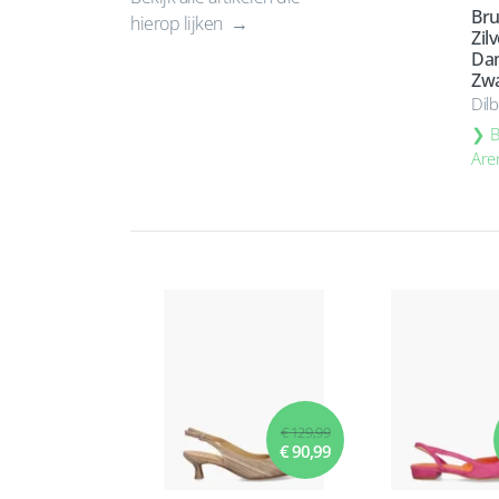
Bru
hierop lijken
Zil
Dam
Zwa
Dil
B
Are
€ 129,99
€ 90,99