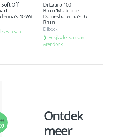
 Soft Off-
Di Lauro 100
art
Bruin/Multicolor
lerina's 40 Wit
Damesballerina's 37
Bruin
Dilbeek
lles van van
Bekijk alles van van
Arendonk
Ontdek
,99
meer
99