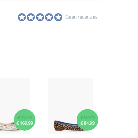
Geen recensies
€ 339,99
€ 169,99
€ 169,99
€ 84,99