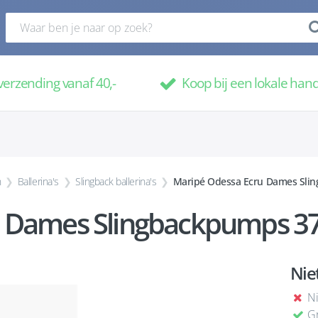
verzending vanaf 40,-
Koop bij een lokale han
n
Ballerina's
Slingback ballerina's
Maripé Odessa Ecru Dames Sli
 Dames Slingbackpumps 37
Nie
Ni
Gr