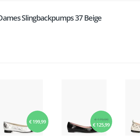
 Dames Slingbackpumps 37 Beige
€ 179,99
€ 199,99
€ 125,99