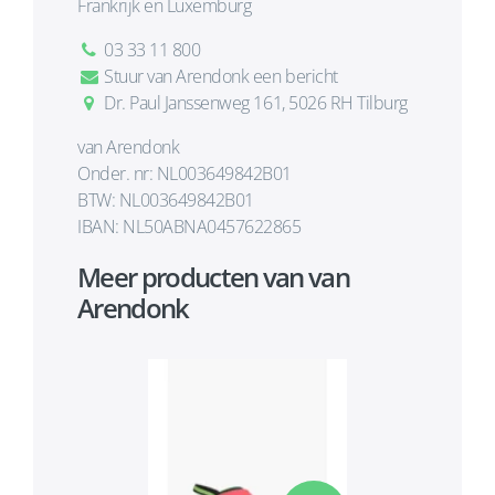
Frankrijk en Luxemburg
03 33 11 800
Stuur van Arendonk een bericht
Dr. Paul Janssenweg 161, 5026 RH Tilburg
van Arendonk
Onder. nr: NL003649842B01
BTW: NL003649842B01
IBAN: NL50ABNA0457622865
Meer producten van van
Arendonk