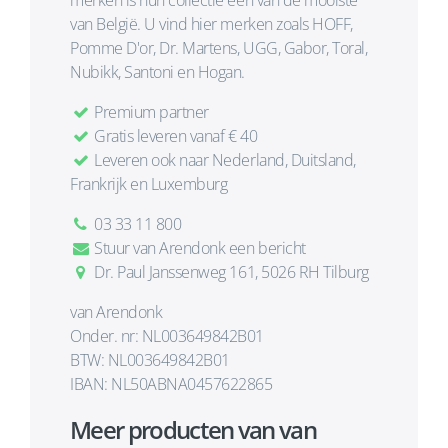
merken is hun collectie een van de mooiste
van België. U vind hier merken zoals HOFF,
Pomme D'or, Dr. Martens, UGG, Gabor, Toral,
Nubikk, Santoni en Hogan.
Premium partner
Gratis leveren vanaf € 40
Leveren ook naar Nederland, Duitsland,
Frankrijk en Luxemburg
03 33 11 800
Stuur van Arendonk een bericht
Dr. Paul Janssenweg 161, 5026 RH Tilburg
van Arendonk
Onder. nr: NL003649842B01
BTW: NL003649842B01
IBAN: NL50ABNA0457622865
Meer producten van van