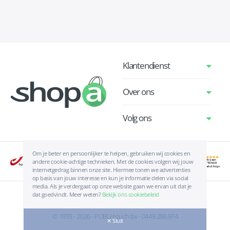
Klantendienst
Over ons
Volg ons
Om je beter en persoonlijker te helpen, gebruiken wij cookies en
andere cookie-achtige technieken. Met de cookies volgen wij jouw
internetgedrag binnen onze site. Hiermee tonen we advertenties
op basis van jouw interesse en kun je informatie delen via social
media. Als je verdergaat op onze website gaan we ervan uit dat je
dat goedvindt. Meer weten?
Bekijk ons cookiebeleid
Algemene voorwaarden
|
Privacyverklaring
|
Cookies
© 1993 - 2026 - PUBLI-touch bv - 0449.286.974
✕ Sluit