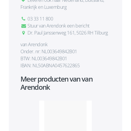
Leveren ook naar Nederland, Duitsland,
Frankrijk en Luxemburg
03 33 11 800
Stuur van Arendonk een bericht
Dr. Paul Janssenweg 161, 5026 RH Tilburg
van Arendonk
Onder. nr: NL003649842B01
BTW: NL003649842B01
IBAN: NL50ABNA0457622865
Meer producten van van
Arendonk