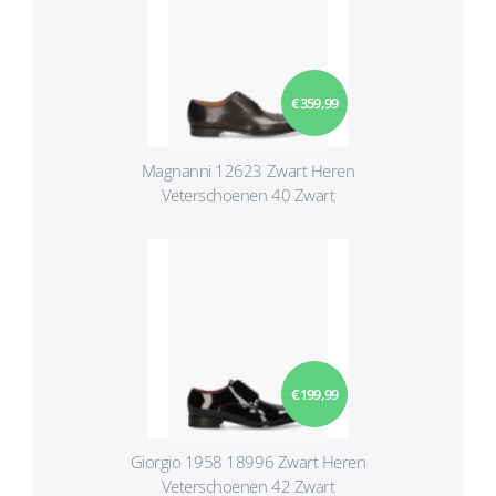
€ 359,99
Magnanni 12623 Zwart Heren
Veterschoenen 40 Zwart
€ 199,99
Giorgio 1958 18996 Zwart Heren
Veterschoenen 42 Zwart