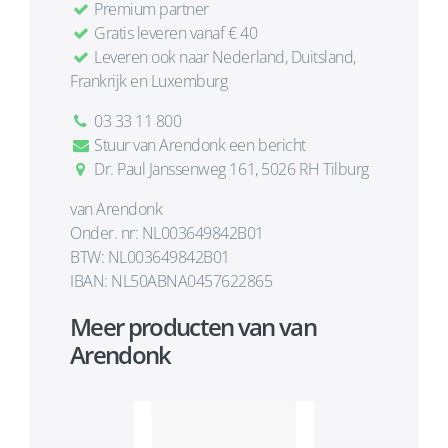
Premium partner
Gratis leveren vanaf € 40
Leveren ook naar Nederland, Duitsland,
Frankrijk en Luxemburg
03 33 11 800
Stuur van Arendonk een bericht
Dr. Paul Janssenweg 161, 5026 RH Tilburg
van Arendonk
Onder. nr: NL003649842B01
BTW: NL003649842B01
IBAN: NL50ABNA0457622865
Meer producten van van
Arendonk