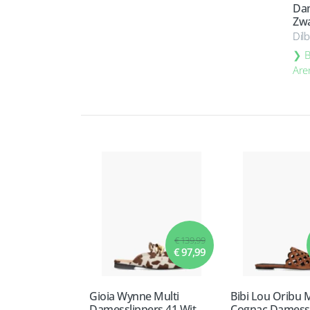
Dam
Zwa
Dil
B
Are
€ 139,99
€ 97,99
Gioia Wynne Multi
Bibi Lou Oribu 
Damesslippers 41 Wit
Cognac Damessl