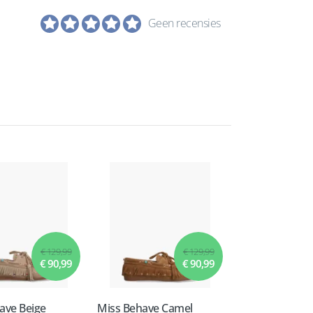
Geen recensies
€ 129,99
€ 129,99
€ 90,99
€ 90,99
ave Beige
Miss Behave Camel