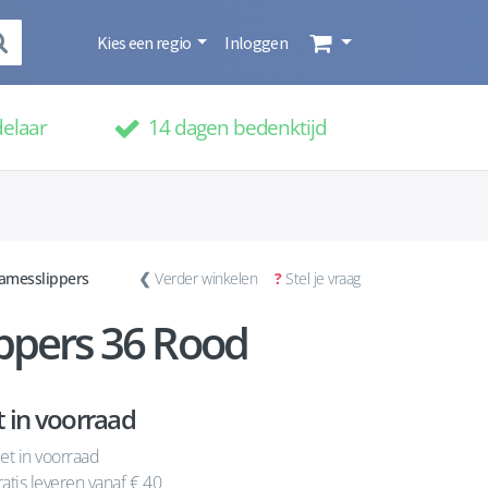
Kies een regio
Inloggen
delaar
14 dagen bedenktijd
amesslippers
❮
Verder winkelen
?
Stel je vraag
ppers 36 Rood
t in voorraad
et in voorraad
atis leveren vanaf € 40