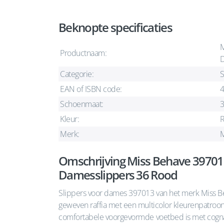
Beknopte specificaties
M
Productnaam:
D
Categorie:
S
EAN of ISBN code:
Schoenmaat:
Kleur:
Merk:
M
Omschrijving Miss Behave 39701
Damesslippers 36 Rood
Slippers voor dames 397013 van het merk Miss B
geweven raffia met een multicolor kleurenpatroon 
comfortabele voorgevormde voetbed is met cogna