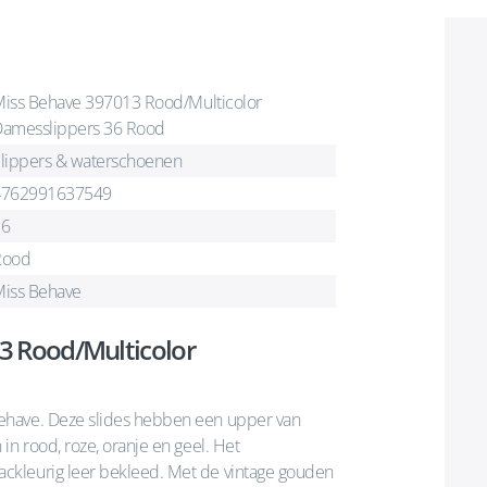
iss Behave 397013 Rood/Multicolor
amesslippers 36 Rood
lippers & waterschoenen
4762991637549
36
Rood
iss Behave
3 Rood/Multicolor
ehave. Deze slides hebben een upper van
in rood, roze, oranje en geel. Het
ckleurig leer bekleed. Met de vintage gouden