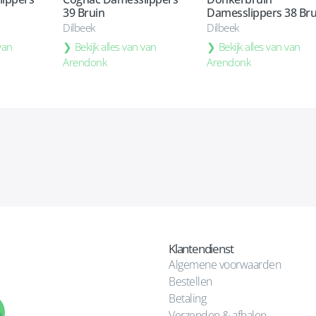
39 Bruin
Damesslippers 38 Bru
Dilbeek
Dilbeek
 van
Bekijk alles van van
Bekijk alles van van
Arendonk
Arendonk
Klantendienst
Algemene voorwaarden
Bestellen
Betaling
Verzenden & afhalen