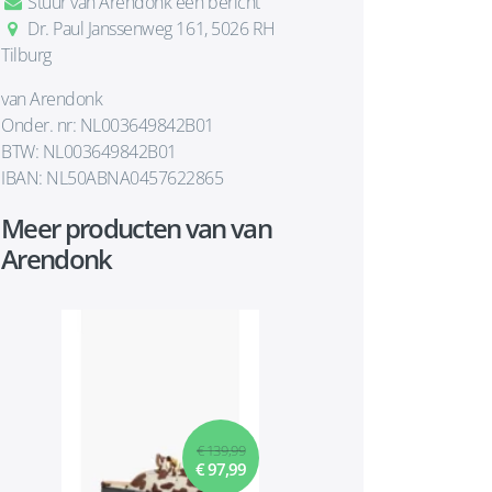
Stuur van Arendonk een bericht
Dr. Paul Janssenweg 161, 5026 RH
Tilburg
van Arendonk
Onder. nr: NL003649842B01
BTW: NL003649842B01
IBAN: NL50ABNA0457622865
Meer producten van van
Arendonk
€ 139,99
€ 97,99