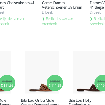
es Chelseaboots 41
Camel Dames
Dames V
rt
Veterschoenen 39 Bruin
41 Beige
beek
Dilbeek
Dilbeek
ekijk alles van van
Bekijk alles van van
Bekijk a
ndonk
Arendonk
Arendonk
€ 159,99
€ 159,99
€ 144
€ 111,99
€ 111,99
€ 115
Mule
Bibi Lou Oribu Mule
Bibi Lou Holly
ippers
Cognac Damesslippers
Donkerbruin