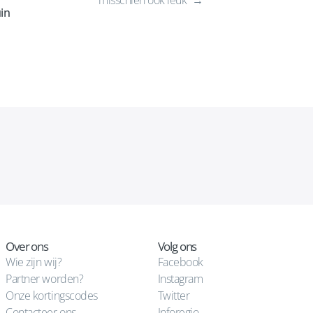
misschien ook leuk
in
Over ons
Volg ons
Wie zijn wij?
Facebook
Partner worden?
Instagram
Onze kortingscodes
Twitter
Contacteer ons
Inforegio