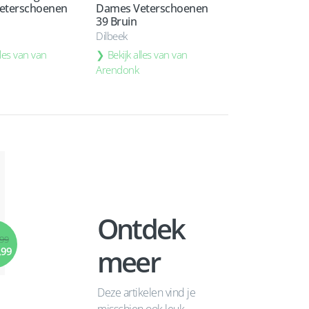
eterschoenen
Dames Veterschoenen
39 Bruin
Dilbeek
lles van van
Bekijk alles van van
Arendonk
Ontdek
,99
meer
,99
Deze artikelen vind je