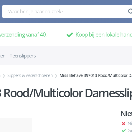
verzending vanaf 40,-
Koop bij een lokale han
gen
Teenslippers
n
Slippers & waterschoenen
Miss Behave 397013 Rood/Multicolor D
 Rood/Multicolor Damessli
Nie
Ni
Gr