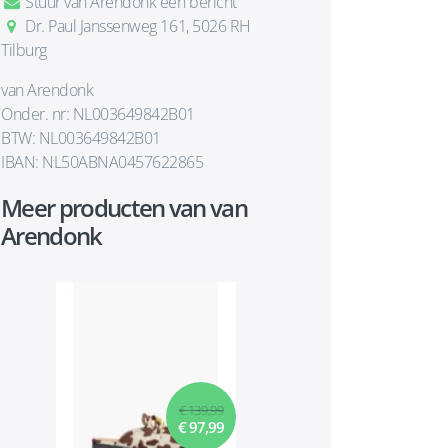
Stuur van Arendonk een bericht
Dr. Paul Janssenweg 161, 5026 RH
Tilburg
van Arendonk
Onder. nr: NL003649842B01
BTW: NL003649842B01
IBAN: NL50ABNA0457622865
Meer producten van van
Arendonk
€ 139,99
€ 97,99