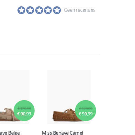
Geen recensies
€ 129,99
€ 129,99
€ 90,99
€ 90,99
ave Beige
Miss Behave Camel