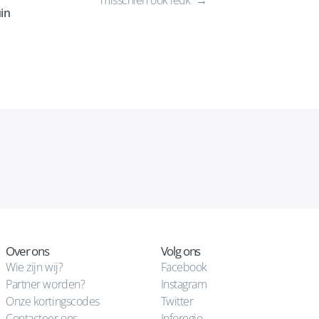
misschien ook leuk
in
Over ons
Volg ons
Wie zijn wij?
Facebook
Partner worden?
Instagram
Onze kortingscodes
Twitter
Contacteer ons
Inforegio