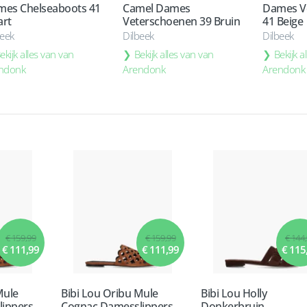
es Chelseaboots 41
Camel Dames
Dames V
rt
Veterschoenen 39 Bruin
41 Beige
beek
Dilbeek
Dilbeek
ekijk alles van van
Bekijk alles van van
Bekijk a
ndonk
Arendonk
Arendonk
€ 159,99
€ 159,99
€ 144
€ 111,99
€ 111,99
€ 115
Mule
Bibi Lou Oribu Mule
Bibi Lou Holly
ippers
Cognac Damesslippers
Donkerbruin