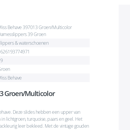
iss Behave 397013 Groen/Multicolor
amesslippers 39 Groen
lippers & waterschoenen
9626193774971
39
Groen
iss Behave
3 Groen/Multicolor
ehave. Deze slides hebben een upper van
n lichtgroen, turquoise, paars en geel. Het
ckleurig leer bekleed. Met de vintage gouden