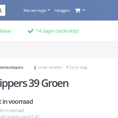
Kies een regio
Inloggen
delaar
14 dagen bedenktijd
Damesslippers
❮
Verder winkelen
?
Stel je vraag
ippers 39 Groen
t in voorraad
et in voorraad
atis leveren vanaf € 40