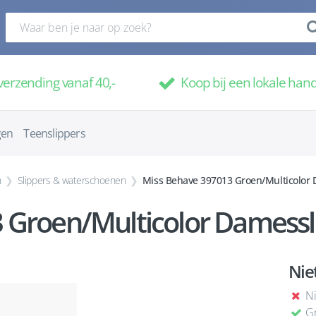
verzending vanaf 40,-
Koop bij een lokale han
gen
Teenslippers
n
Slippers & waterschoenen
Miss Behave 397013 Groen/Multicolor 
 Groen/Multicolor Damessl
Nie
Ni
Gr