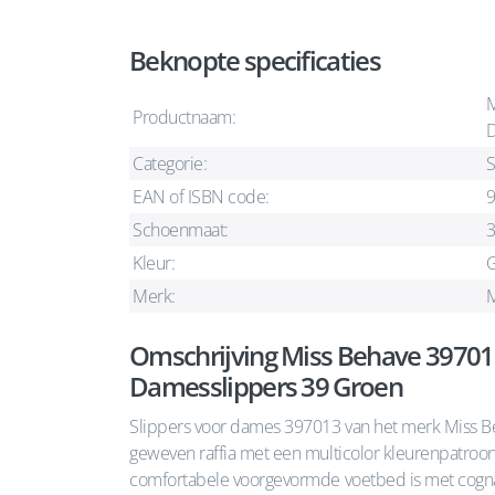
Beknopte specificaties
M
Productnaam:
D
Categorie:
S
EAN of ISBN code:
Schoenmaat:
Kleur:
Merk:
M
Omschrijving Miss Behave 39701
Damesslippers 39 Groen
Slippers voor dames 397013 van het merk Miss B
geweven raffia met een multicolor kleurenpatroon i
comfortabele voorgevormde voetbed is met cogna