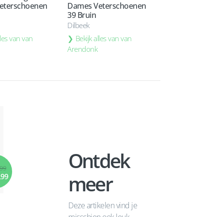
eterschoenen
Dames Veterschoenen
39 Bruin
Dilbeek
lles van van
Bekijk alles van van
Arendonk
Ontdek
,99
meer
,99
Deze artikelen vind je