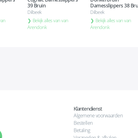
39 Bruin
Damesslippers 38 Bru
Dilbeek
Dilbeek
 van
Bekijk alles van van
Bekijk alles van van
Arendonk
Arendonk
Klantendienst
Algemene voorwaarden
Bestellen
Betaling
Verzenden & afhalen