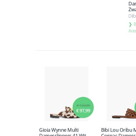
Dam
Zwa
Dil
B
Are
€ 139,99
€ 97,99
Gioia Wynne Multi
Bibi Lou Oribu 
Damesslippers 41 Wit
Cognac Damessl