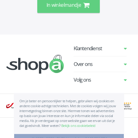
In winkelmandje
Klantendienst
Over ons
Volg ons
Om je beter en persoonlijker te helpen, gebruiken wij cookies en
andere cookie-achtige technieken. Met de cookies volgen wij jouw
internetgedrag binnen onze site. Hiermee tonen we advertenties
op basis van jouw interesse en kun je informatie delen via social
media. Als je verdergaat op onze website gaan we ervan uit dat je
dat goedvindt. Meer weten?
Bekijk ons cookiebeleid
Algemene voorwaarden
|
Privacyverklaring
|
Cookies