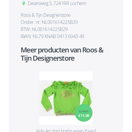
Dwarsweg 5, 7241RR Lochem
Roos & Tijn Designerstore
Onder. nr: NL001614225B29
BTW: NL001614225B29
IBAN: NL79 KNAB 0413 6043 49
Meer producten van Roos &
Tijn Designerstore
€ 29,95
€ 11,98
Kidz-Art shirt bright green Paard